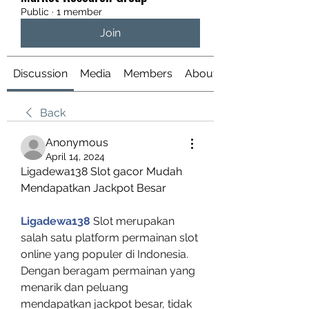
Public
·
1 member
Join
Discussion
Media
Members
About
Back
Anonymous
April 14, 2024
Ligadewa138 Slot gacor Mudah 
Mendapatkan Jackpot Besar
Ligadewa138
 Slot merupakan 
salah satu platform permainan slot 
online yang populer di Indonesia. 
Dengan beragam permainan yang 
menarik dan peluang 
mendapatkan jackpot besar, tidak 