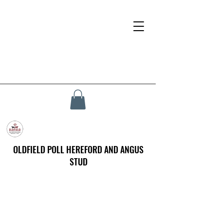
OLDFIELD POLL HEREFORD AND ANGUS
STUD