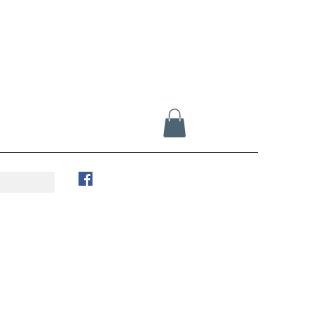
Get In Touch