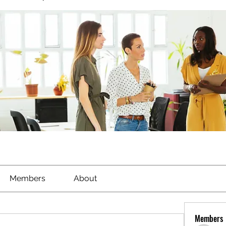
Members
About
Members