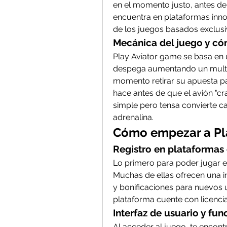
en el momento justo, antes de 
encuentra en plataformas inn
de los juegos basados exclusi
Mecánica del juego y có
Play Aviator game se basa en 
despega aumentando un multipl
momento retirar su apuesta pa
hace antes de que el avión "cr
simple pero tensa convierte ca
adrenalina.
Cómo empezar a Pla
Registro en plataformas 
Lo primero para poder jugar es
Muchas de ellas ofrecen una i
y bonificaciones para nuevos us
plataforma cuente con licenci
Interfaz de usuario y fun
Al acceder al juego, te encontra