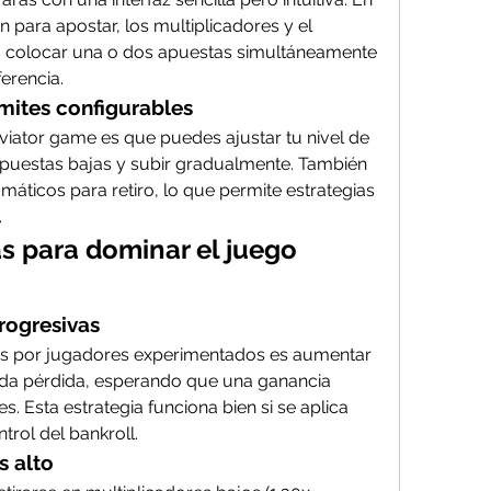
n para apostar, los multiplicadores y el 
es colocar una o dos apuestas simultáneamente 
ferencia.
mites configurables
Aviator game es que puedes ajustar tu nivel de 
puestas bajas y subir gradualmente. También 
máticos para retiro, lo que permite estrategias 
.
as para dominar el juego 
rogresivas
as por jugadores experimentados es aumentar 
ada pérdida, esperando que una ganancia 
s. Esta estrategia funciona bien si se aplica 
rol del bankroll.
s alto