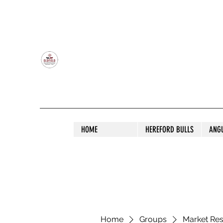
OLDFIELD POLL HEREFORD AND ANGU
HOME
HEREFORD BULLS
ANG
Home
Groups
Market Re