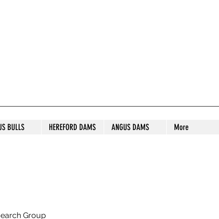
S STUD
US BULLS
HEREFORD DAMS
ANGUS DAMS
More
search Group