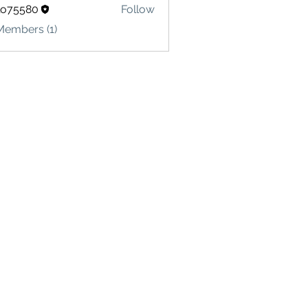
lo75580
Follow
580
Members (1)