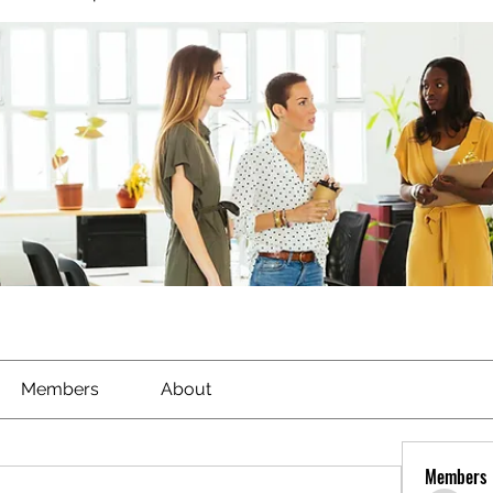
Members
About
Members