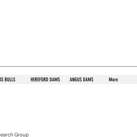
S STUD
US BULLS
HEREFORD DAMS
ANGUS DAMS
More
search Group