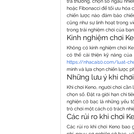
trả thưởng, chọn số ngẫu nhiên
hoặc Fibonacci để tối ưu hóa cơ
chiến lược nào đảm bảo chiến 
cũng như sự linh hoạt trong vi
trong trải nghiệm chơi của bạn
Kinh nghiệm chơi Ke
Không có kinh nghiệm chơi Ke
https://nhacai10.com/luat-ch
minh và lựa chọn chiến lược ph
Những lưu ý khi chơ
Khi chơi Keno, người chơi cần 
chọn số. Đặt ra giới hạn chi ti
nghiện cờ bạc là những yếu tố
trò chơi một cách có trách nhi
Các rủi ro khi chơi K
Các rủi ro khi chơi Keno bao 
phí, nguy cơ nghiện cờ bạc, và