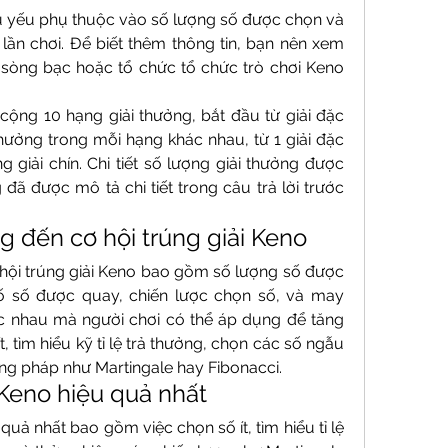
 yếu phụ thuộc vào số lượng số được chọn và 
ần chơi. Để biết thêm thông tin, bạn nên xem 
 sòng bạc hoặc tổ chức tổ chức trò chơi Keno 
 cộng 10 hạng giải thưởng, bắt đầu từ giải đặc 
 thưởng trong mỗi hạng khác nhau, từ 1 giải đặc 
g giải chín. Chi tiết số lượng giải thưởng được 
đã được mô tả chi tiết trong câu trả lời trước 
g đến cơ hội trúng giải Keno
hội trúng giải Keno bao gồm số lượng số được 
 số số được quay, chiến lược chọn số, và may 
c nhau mà người chơi có thể áp dụng để tăng 
t, tìm hiểu kỹ tỉ lệ trả thưởng, chọn các số ngẫu 
ng pháp như Martingale hay Fibonacci.
 Keno hiệu quả nhất
uả nhất bao gồm việc chọn số ít, tìm hiểu tỉ lệ 