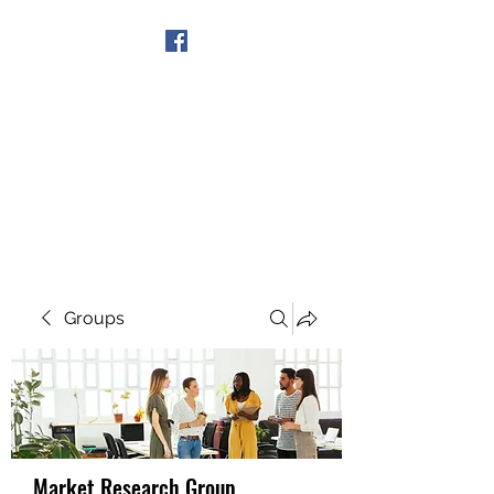
Get In Touch
Groups
Market Research Group