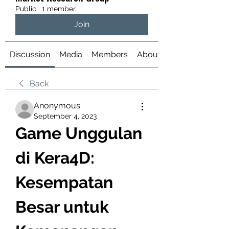
Public
·
1 member
Join
Discussion
Media
Members
About
Back
Anonymous
September 4, 2023
Game Unggulan 
di Kera4D: 
Kesempatan 
Besar untuk 