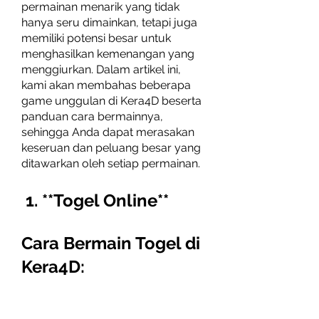
permainan menarik yang tidak 
hanya seru dimainkan, tetapi juga 
memiliki potensi besar untuk 
menghasilkan kemenangan yang 
menggiurkan. Dalam artikel ini, 
kami akan membahas beberapa 
game unggulan di Kera4D beserta 
panduan cara bermainnya, 
sehingga Anda dapat merasakan 
keseruan dan peluang besar yang 
ditawarkan oleh setiap permainan.
 1. **Togel Online**
Cara Bermain Togel di 
Kera4D: