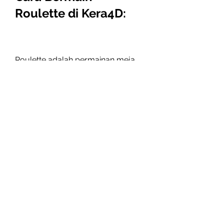
Roulette di Kera4D:
Roulette adalah permainan meja 
yang ikonik dengan roda berputar 
dan bola kecil. Pemain memasang 
taruhan pada nomor atau 
kombinasi yang mereka yakini akan 
menjadi hasil putaran. Setelah itu, 
roda berputar, dan bola jatuh ke 
dalam satu slot. Jika taruhan Anda 
cocok dengan hasil, Anda 
memenangkan hadiah sesuai 
dengan jenis taruhan Anda.
Kesimpulan
Kera4D menawarkan berbagai 