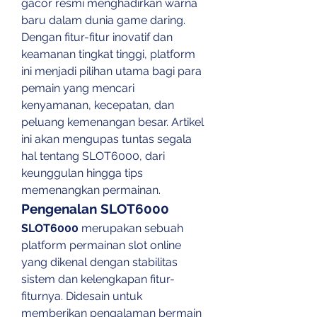
gacor resmi menghadirkan warna 
baru dalam dunia game daring. 
Dengan fitur-fitur inovatif dan 
keamanan tingkat tinggi, platform 
ini menjadi pilihan utama bagi para 
pemain yang mencari 
kenyamanan, kecepatan, dan 
peluang kemenangan besar. Artikel 
ini akan mengupas tuntas segala 
hal tentang SLOT6000, dari 
keunggulan hingga tips 
memenangkan permainan.
Pengenalan SLOT6000
SLOT6000
 merupakan sebuah 
platform permainan slot online 
yang dikenal dengan stabilitas 
sistem dan kelengkapan fitur-
fiturnya. Didesain untuk 
memberikan pengalaman bermain 