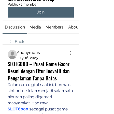
Public
·
1 member
Join
Discussion
Media
Members
About
Back
Anonymous
July 16, 2025
SLOT6000 – Pusat Game Gacor
Resmi dengan Fitur Inovatif dan
Pengalaman Tanpa Batas
Dalam era digital saat ini, bermain 
slot online telah menjadi salah satu 
hiburan paling digemari 
masyarakat. Hadirnya 
SLOT6000
sebagai pusat game 