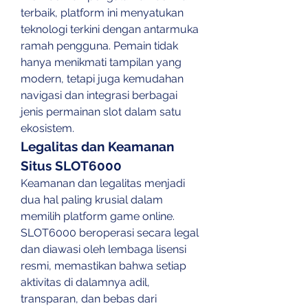
terbaik, platform ini menyatukan 
teknologi terkini dengan antarmuka 
ramah pengguna. Pemain tidak 
hanya menikmati tampilan yang 
modern, tetapi juga kemudahan 
navigasi dan integrasi berbagai 
jenis permainan slot dalam satu 
ekosistem.
Legalitas dan Keamanan 
Situs SLOT6000
Keamanan dan legalitas menjadi 
dua hal paling krusial dalam 
memilih platform game online. 
SLOT6000 beroperasi secara legal 
dan diawasi oleh lembaga lisensi 
resmi, memastikan bahwa setiap 
aktivitas di dalamnya adil, 
transparan, dan bebas dari 