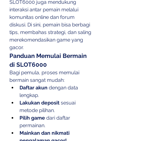
SLOT6000 juga mendukung 
interaksi antar pemain melalui 
komunitas online dan forum 
diskusi. Di sini, pemain bisa berbagi 
tips, membahas strategi, dan saling 
merekomendasikan game yang 
gacor.
Panduan Memulai Bermain 
di SLOT6000
Bagi pemula, proses memulai 
bermain sangat mudah:
Daftar akun
 dengan data 
lengkap.
Lakukan deposit
 sesuai 
metode pilihan.
Pilih game
 dari daftar 
permainan.
Mainkan dan nikmati 
pengalaman gacor!