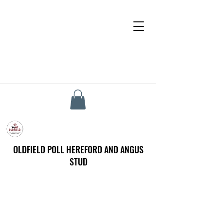
OLDFIELD POLL HEREFORD AND ANGUS
STUD