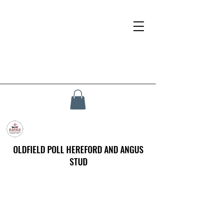
OLDFIELD POLL HEREFORD AND ANGUS
STUD