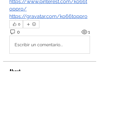
https://www.pinterest.com/ko66t
oppro/
https://gravatar.com/ko66toppro
0
0
1
Escribir un comentario...
About
Welcome to the group! You can
connect with other members, ge
...
Read more
Members
hello75580
Follow
hello75580
See All Members (1)