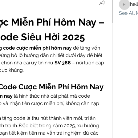
hel
hello75
See All 
c Miễn Phí Hôm Nay – 
Code Siêu Hời 2025
g code cược miễn phí hôm nay
 để tăng vốn 
ng bỏ lỡ hướng dẫn chi tiết dưới đây để biết 
chọn nhà cái uy tín như 
SV 388
 – nơi luôn cập 
cực khủng.
 Code Cược Miễn Phí Hôm Nay
m nay
 là hình thức nhà cái phát mã code 
 và nhận tiền cược miễn phí, không cần nạp 
ặng code là thu hút thành viên mới, tri ân 
ạnh tranh. Đặc biệt trong năm 2025, xu hướng 
ạn tiết kiệm tiền mà vẫn trải nghiệm đủ các 