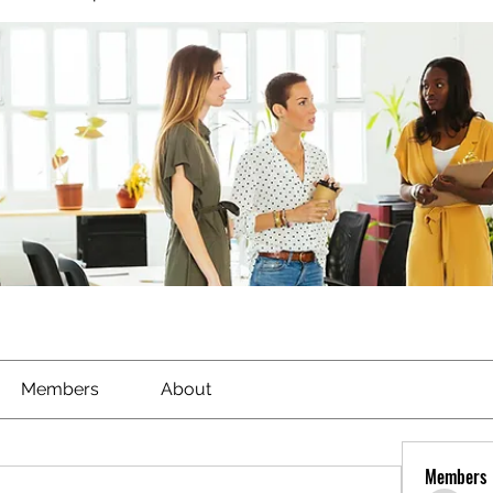
Members
About
Members