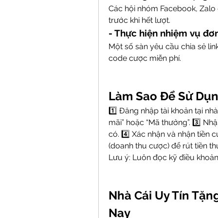
Các hội nhóm Facebook, Zalo c
trước khi hết lượt.
- Thực hiện nhiệm vụ đơ
Một số sàn yêu cầu chia sẻ lin
code cược miễn phí.
Làm Sao Để Sử Dụ
1️⃣ Đăng nhập tài khoản tại nhà 
mãi” hoặc “Mã thưởng”. 3️⃣ Nhậ
có. 4️⃣ Xác nhận và nhận tiền cư
(doanh thu cược) để rút tiền t
Lưu ý: Luôn đọc kỹ điều khoản, 
Nhà Cái Uy Tín Tặn
Nay