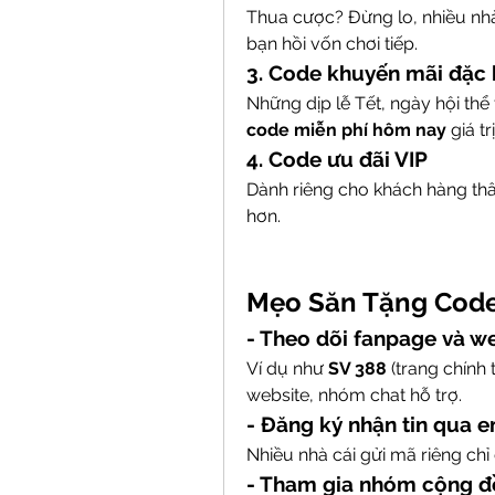
Thua cược? Đừng lo, nhiều nhà
bạn hồi vốn chơi tiếp.
3. Code khuyến mãi đặc 
code miễn phí hôm nay
 giá tr
4. Code ưu đãi VIP
Dành riêng cho khách hàng thân
hơn.
Mẹo Săn Tặng Code
- Theo dõi fanpage và we
Ví dụ như 
SV 388
 (trang chính
website, nhóm chat hỗ trợ.
- Đăng ký nhận tin qua 
Nhiều nhà cái gửi mã riêng chỉ
- Tham gia nhóm cộng 