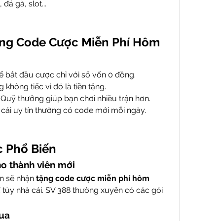
 đá gà, slot...
ặng Code Cược Miễn Phí Hôm 
hể bắt đầu cược chỉ với số vốn 0 đồng.
 không tiếc vì đó là tiền tặng.
: Quỹ thưởng giúp bạn chơi nhiều trận hơn.
 cái uy tín thường có code mới mỗi ngày.
c Phổ Biến
ho thành viên mới
ạn sẽ nhận 
tặng code cược miễn phí hôm 
đ tùy nhà cái. SV 388 thường xuyên có các gói 
hua