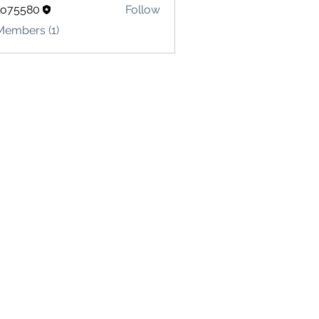
lo75580
Follow
580
Members (1)