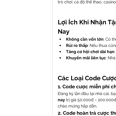
trò chơi: cá độ thể thao, casino,
Lợi Ích Khi Nhận T
Nay
Không cần vốn lớn
: Có t
Rủi ro thấp
: Nếu thua cũng
Tăng cơ hội chơi dài hạn
Khuyến mãi liên tục
: Nhà
Các Loại Code Cượ
1. Code cược miễn phí c
Đăng ký lần đầu tại nhà cái, b
nay
 trị giá 50.000đ – 200.000
chào mừng hấp dẫn.
2. Code hoàn trả cược t