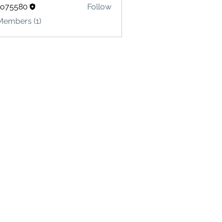
lo75580
Follow
580
Members (1)