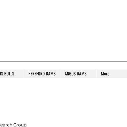
S STUD
US BULLS
HEREFORD DAMS
ANGUS DAMS
More
search Group