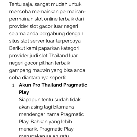
Tentu saja, sangat mudah untuk 
mencoba memainkan permainan-
permainan slot online terbaik dari 
provider slot gacor luar negeri 
selama anda bergabung dengan 
situs slot server luar terpercaya. 
Berikut kami paparkan kategori 
provider judi slot Thailand luar 
negeri gacor pilihan terbaik 
gampang maxwin yang bisa anda 
coba diantaranya seperti:
Akun Pro Thailand Pragmatic 
Play
Siapapun tentu sudah tidak 
akan asing lagi bilamana 
mendengar nama Pragmatic 
Play. Bahkan yang lebih 
menarik, Pragmatic Play 
merupakan salah satu 