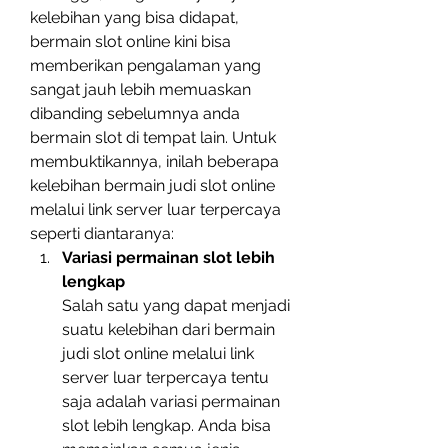
kelebihan yang bisa didapat, 
bermain slot online kini bisa 
memberikan pengalaman yang 
sangat jauh lebih memuaskan 
dibanding sebelumnya anda 
bermain slot di tempat lain. Untuk 
membuktikannya, inilah beberapa 
kelebihan bermain judi slot online 
melalui link server luar terpercaya 
seperti diantaranya:
Variasi permainan slot lebih 
lengkap
Salah satu yang dapat menjadi 
suatu kelebihan dari bermain 
judi slot online melalui link 
server luar terpercaya tentu 
saja adalah variasi permainan 
slot lebih lengkap. Anda bisa 