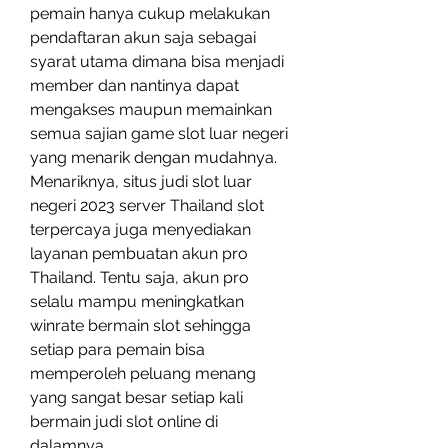
pemain hanya cukup melakukan 
pendaftaran akun saja sebagai 
syarat utama dimana bisa menjadi 
member dan nantinya dapat 
mengakses maupun memainkan 
semua sajian game slot luar negeri 
yang menarik dengan mudahnya.
Menariknya, situs judi slot luar 
negeri 2023 server Thailand slot 
terpercaya juga menyediakan 
layanan pembuatan akun pro 
Thailand. Tentu saja, akun pro 
selalu mampu meningkatkan 
winrate bermain slot sehingga 
setiap para pemain bisa 
memperoleh peluang menang 
yang sangat besar setiap kali 
bermain judi slot online di 
dalamnya.