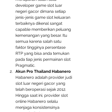
developer game slot luar 
negeri gacor dimana setiap 
jenis-jenis game slot keluaran 
terbaiknya dikenal sangat 
capable memberikan peluang 
kemenangan yang besar. Itu 
semua karena salah satu 
faktor tingginya persentase 
RTP yang bisa anda temukan 
pada tiap jenis permainan slot 
Pragmatic.
Akun Pro Thailand Habanero
Habanero adalah provider judi 
slot luar negeri gacor yang 
telah beroperasi sejak 2012. 
Hingga saat ini, provider slot 
online Habanero selalu 
menjaga konsistensinya 