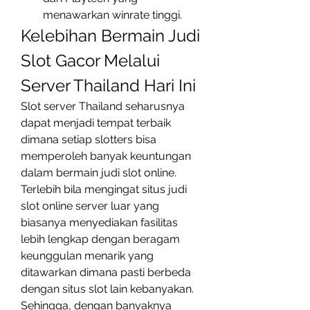
menawarkan winrate tinggi.
Kelebihan Bermain Judi 
Slot Gacor Melalui 
Server Thailand Hari Ini
Slot server Thailand seharusnya 
dapat menjadi tempat terbaik 
dimana setiap slotters bisa 
memperoleh banyak keuntungan 
dalam bermain judi slot online. 
Terlebih bila mengingat situs judi 
slot online server luar yang 
biasanya menyediakan fasilitas 
lebih lengkap dengan beragam 
keunggulan menarik yang 
ditawarkan dimana pasti berbeda 
dengan situs slot lain kebanyakan.
Sehingga, dengan banyaknya 