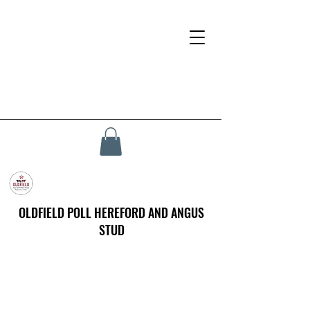
OLDFIELD POLL HEREFORD AND ANGUS
STUD