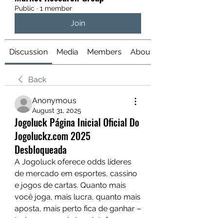
Public
·
1 member
Join
Discussion
Media
Members
About
Back
Anonymous
August 31, 2025
Jogoluck Página Inicial Oficial Do
Jogoluckz.com 2025
Desbloqueada
A Jogoluck oferece odds líderes 
de mercado em esportes, cassino 
e jogos de cartas. Quanto mais 
você joga, mais lucra, quanto mais 
aposta, mais perto fica de ganhar – 