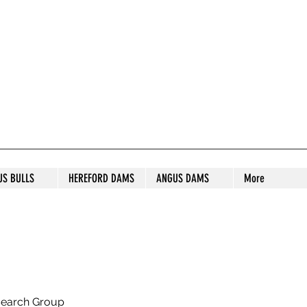
S STUD
US BULLS
HEREFORD DAMS
ANGUS DAMS
More
search Group