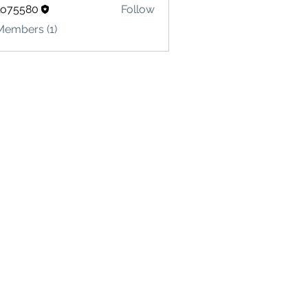
lo75580
Follow
580
Members (1)