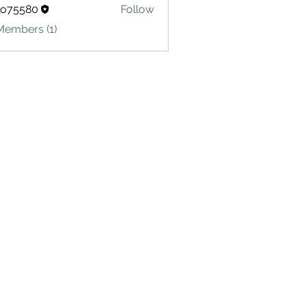
lo75580
Follow
580
Members (1)