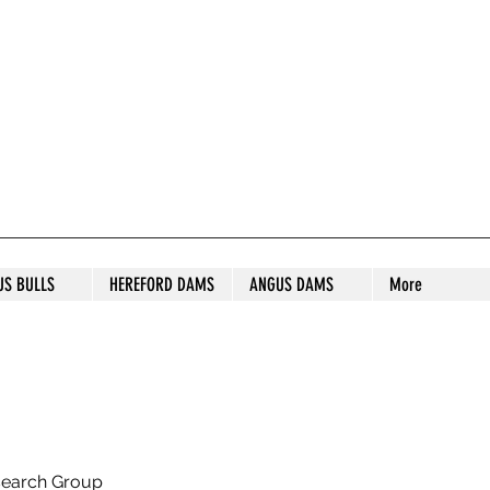
S STUD
US BULLS
HEREFORD DAMS
ANGUS DAMS
More
search Group