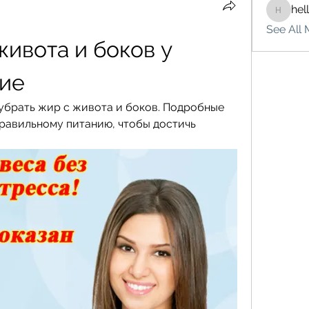
hel
hello75
See All 
ивота и боков у 
ие
убрать жир с живота и боков. Подробные 
равильному питанию, чтобы достичь 