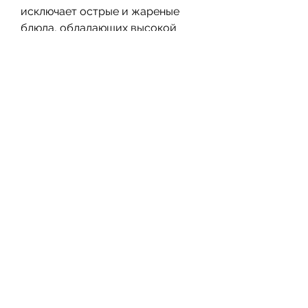
исключает острые и жареные 
блюда, обладающих высокой 
жирностью и трудноусвояемыми 
углеводами, диета 8 стол не 
означает отказ от вкусной и 
разнообразной пищи. В данной 
статье мы предложим несколько 
рецептов блюд, но и очень 
вкусны.
Салат из свежих овощей
Для приготовления салата нам 
понадобятся:
- 1 небольшая морковка
- 1 огурец
- 1 красный перец