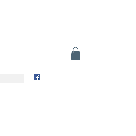
Get In Touch