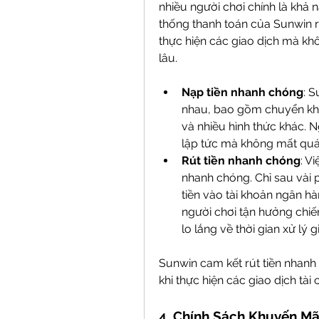
nhiều người chơi chính là khả 
thống thanh toán của Sunwin rấ
thực hiện các giao dịch mà khô
lâu.
Nạp tiền nhanh chóng
: 
nhau, bao gồm chuyển khoản
và nhiều hình thức khác. N
lập tức mà không mất quá 
Rút tiền nhanh chóng
: V
nhanh chóng. Chỉ sau vài p
tiền vào tài khoản ngân hà
người chơi tận hưởng chi
lo lắng về thời gian xử lý g
Sunwin cam kết rút tiền nhanh
khi thực hiện các giao dịch tài 
4. Chính Sách Khuyến M