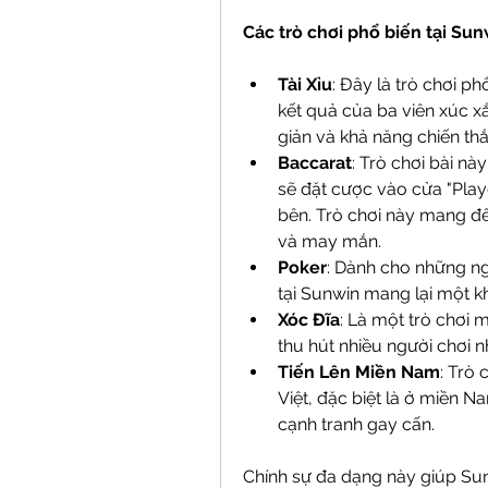
Các trò chơi phổ biến tại Sun
Tài Xỉu
: Đây là trò chơi ph
kết quả của ba viên xúc xắc
giản và khả năng chiến th
Baccarat
: Trò chơi bài nà
sẽ đặt cược vào cửa "Play
bên. Trò chơi này mang đến
và may mắn.
Poker
: Dành cho những ngư
tại Sunwin mang lại một kh
Xóc Đĩa
: Là một trò chơi
thu hút nhiều người chơi n
Tiến Lên Miền Nam
: Trò
Việt, đặc biệt là ở miền Nam
cạnh tranh gay cấn.
Chính sự đa dạng này giúp Sun