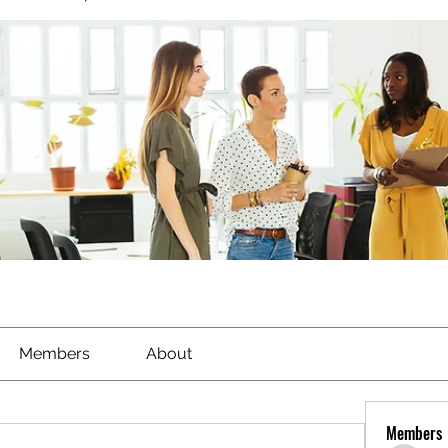
Members
About
Members