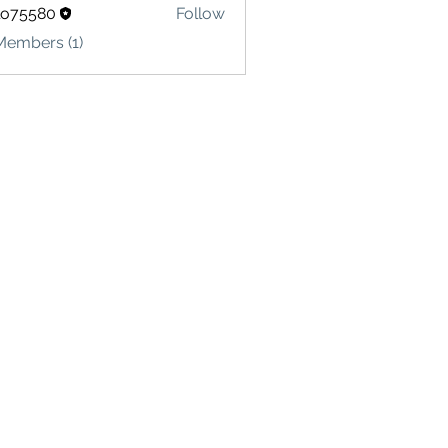
lo75580
Follow
580
Members (1)