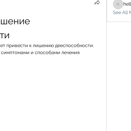
hel
hello75
See All 
шение 
ти
жет привести к лишению дееспособности. 
 симптомами и способами лечения 