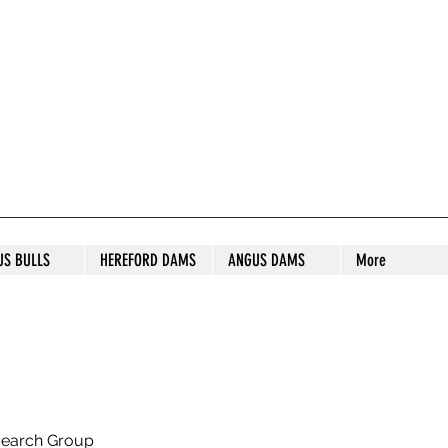
S STUD
US BULLS
HEREFORD DAMS
ANGUS DAMS
More
search Group