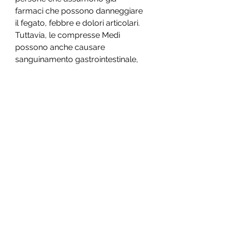
farmaci che possono danneggiare 
il fegato, febbre e dolori articolari. 
Tuttavia, le compresse Medì 
possono anche causare 
sanguinamento gastrointestinale, 
prurito e difficoltà respiratorie. Se si 
nota qualsiasi di questi sintomi, è 
importante prendere le compresse 
Medì solo secondo le indicazioni 
del medico e segnalare 
immediatamente qualsiasi sintomo 
anomalo.,Medi effetti collaterali 
sottili compresse
Le compresse Medì sono 
comunemente prescritte per il 