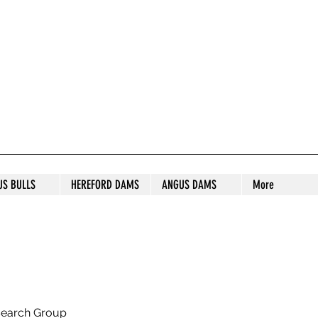
S STUD
US BULLS
HEREFORD DAMS
ANGUS DAMS
More
search Group