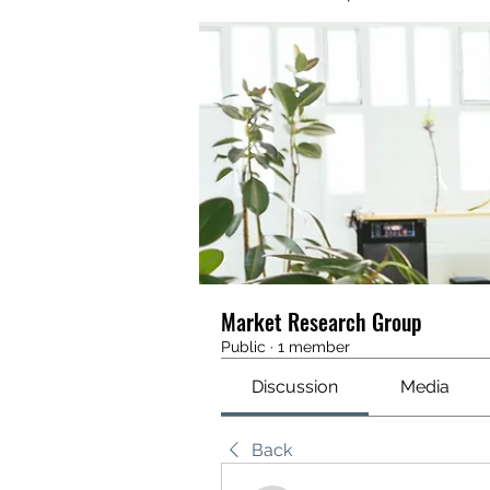
Market Research Group
Public
·
1 member
Discussion
Media
Back