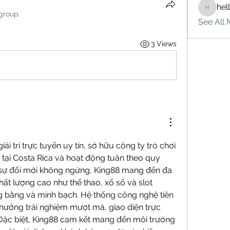
hel
hello75
 group.
See All 
3 Views
iải trí trực tuyến uy tín, sở hữu công ty trò chơi 
ại Costa Rica và hoạt động tuân theo quy 
 sự đổi mới không ngừng, King88 mang đến đa 
hất lượng cao như thể thao, xổ số và slot 
bằng và minh bạch. Hệ thống công nghệ tiên 
 hưởng trải nghiệm mượt mà, giao diện trực 
 Đặc biệt, King88 cam kết mang đến môi trường 