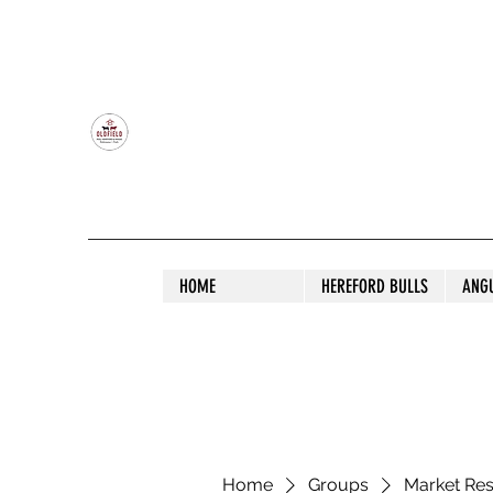
OLDFIELD POLL HEREFORD AND ANGU
HOME
HEREFORD BULLS
ANG
Home
Groups
Market Re