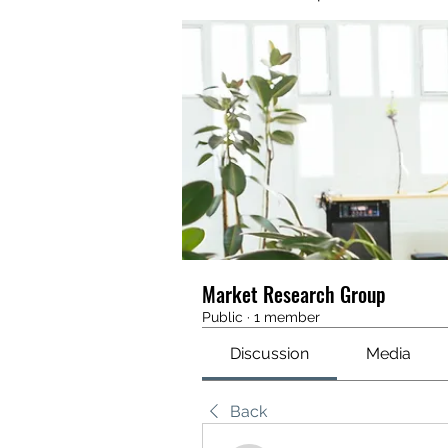
Market Research Group
Public
·
1 member
Discussion
Media
Back