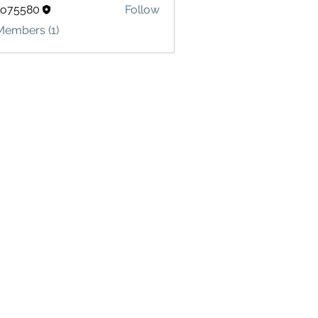
lo75580
Follow
580
Members (1)