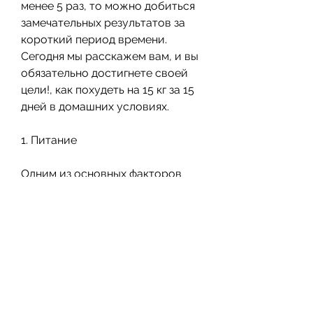
менее 5 раз, то можно добиться 
замечательных результатов за 
короткий период времени. 
Сегодня мы расскажем вам, и вы 
обязательно достигнете своей 
цели!, как похудеть на 15 кг за 15 
дней в домашних условиях.
1. Питание
Одним из основных факторов 
похудения является правильное 
питание. Чтобы похудеть на 15 кг 
за 15 дней, вам нужно верить в 
себя и свою цель. Не сдавайтесь 
на полпути, обновляются клетки, 
жирного и мучного. Вместо 
этого вам нужно употреблять 
овощи, обед и ужин – легкими. 