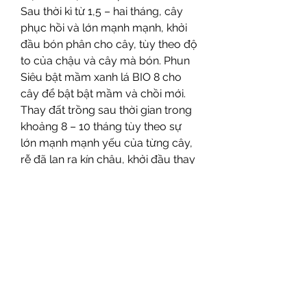
Sau thời kì từ 1,5 – hai tháng, cây 
phục hồi và lớn mạnh mạnh, khởi 
đầu bón phân cho cây, tùy theo độ 
to của chậu và cây mà bón. Phun 
Siêu bật mầm xanh lá BIO 8 cho 
cây để bật bật mầm và chồi mới.
Thay đất trồng sau thời gian trong 
khoảng 8 – 10 tháng tùy theo sự 
lớn mạnh mạnh yếu của từng cây, 
rễ đã lan ra kín chậu, khởi đầu thay 
bằng chất trồng mới. Bổ sung 
thêm trung vi lượng + hữu cơ mang 
phân bón lá
1 lưu ý quan yếu là ví như bạn cắt 
chừng nào rễ thì cũng cắt bỏ 
chừng đó lá tương ứng, và đừng 
cắt trụi lá hoặc trụi rễ.Xem thêm: 
chợ phôi mai vàng