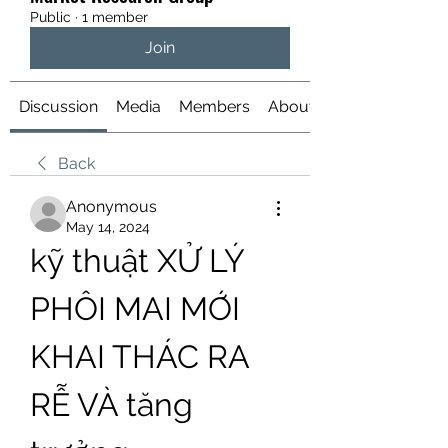
Public
·
1 member
Join
Discussion
Media
Members
About
Back
Anonymous
May 14, 2024
kỹ thuật XỬ LÝ 
PHÔI MAI MỚI 
KHAI THÁC RA 
RỄ VÀ tăng 