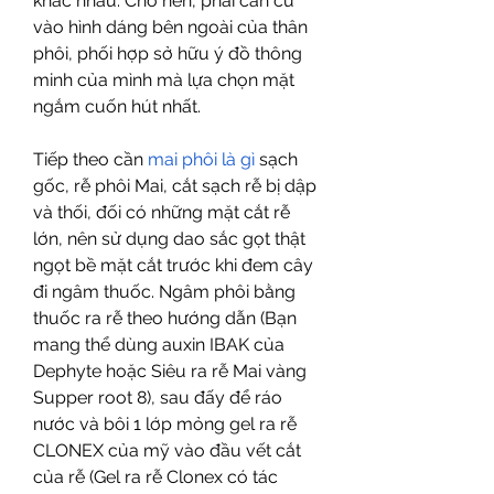
khác nhau. Cho nên, phải căn cứ 
vào hình dáng bên ngoài của thân 
phôi, phối hợp sở hữu ý đồ thông 
minh của mình mà lựa chọn mặt 
ngắm cuốn hút nhất.
Tiếp theo cần 
mai phôi là gì
 sạch 
gốc, rễ phôi Mai, cắt sạch rễ bị dập 
và thối, đối có những mặt cắt rễ 
lớn, nên sử dụng dao sắc gọt thật 
ngọt bề mặt cắt trước khi đem cây 
đi ngâm thuốc. Ngâm phôi bằng 
thuốc ra rễ theo hướng dẫn (Bạn 
mang thể dùng auxin IBAK của 
Dephyte hoặc Siêu ra rễ Mai vàng 
Supper root 8), sau đấy để ráo 
nước và bôi 1 lớp mỏng gel ra rễ 
CLONEX của mỹ vào đầu vết cắt 
của rễ (Gel ra rễ Clonex có tác 