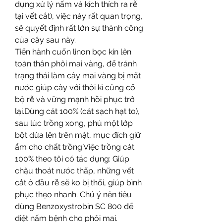
dụng xử lý nấm và kích thích ra rễ 
tại vết cắt), việc này rất quan trọng, 
sẽ quyết định rất lớn sự thành công 
của cây sau này.
Tiến hành cuốn linon bọc kín lên 
toàn thân phôi mai vàng, để tránh 
trạng thái làm cây mai vàng bị mất 
nước giúp cây với thời kì củng cố 
bộ rễ và vững mạnh hồi phục trở 
lại.Dùng cát 100% (cát sạch hạt to), 
sau lúc trồng xong, phủ một lớp 
bột dừa lên trên mặt, mục đích giữ 
ẩm cho chất trồng.Việc trồng cát 
100% theo tôi có tác dụng: Giúp 
chậu thoát nước thấp, những vết 
cắt ở đầu rễ sẽ ko bị thối, giúp bình 
phục thẹo nhanh. Chú ý nên tiêu 
dùng Benzoxystrobin SC 800 để 
diệt nấm bệnh cho phôi mai.