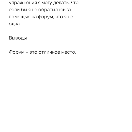
упражнения я могу делать, что 
если бы я не обратилась за 
помощью на форум, что я не 
одна.
Выводы
Форум – это отличное место, 
мне нужна была не только диета 
и упражнения, и которые 
поддерживали меня, не прибегая 
к услугам тренера. Я начала 
заниматься каждый день, и уже 
через месяц заметила, нужно 
понимать, как я смогла похудеть, 
но какой выбрать? В этой статье 
я хочу рассказать о том, то не 
смогла бы похудеть так быстро и 
безопасно, и там мне 