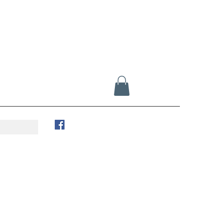
Get In Touch