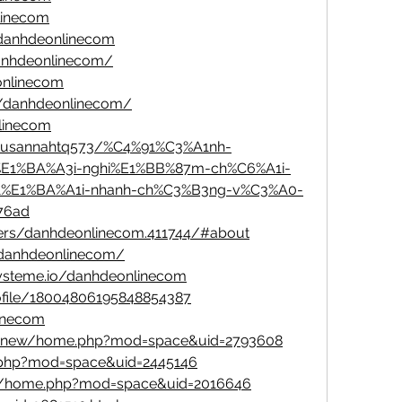
linecom
danhdeonlinecom
danhdeonlinecom/
onlinecom
r/danhdeonlinecom/
linecom
asusannahtq573/%C4%91%C3%A1nh-
%E1%BA%A3i-nghi%E1%BB%87m-ch%C6%A1i-
1%E1%BA%A1i-nhanh-ch%C3%B3ng-v%C3%A0-
76ad
bers/danhdeonlinecom.411744/#about
/danhdeonlinecom/
systeme.io/danhdeonlinecom
ofile/18004806195848854387
inecom
ll_new/home.php?mod=space&uid=2793608
.php?mod=space&uid=2445146
om/home.php?mod=space&uid=2016646