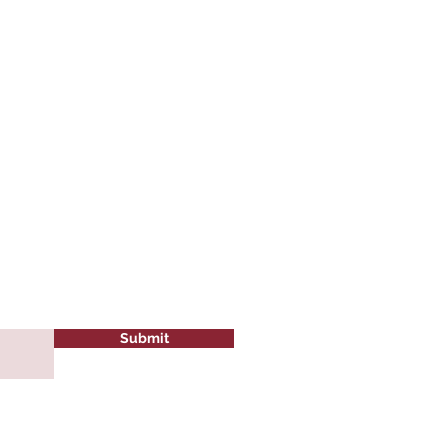
Submit