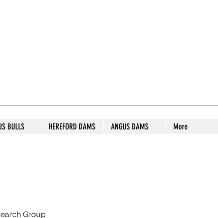
S STUD
US BULLS
HEREFORD DAMS
ANGUS DAMS
More
search Group