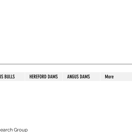
S STUD
US BULLS
HEREFORD DAMS
ANGUS DAMS
More
search Group