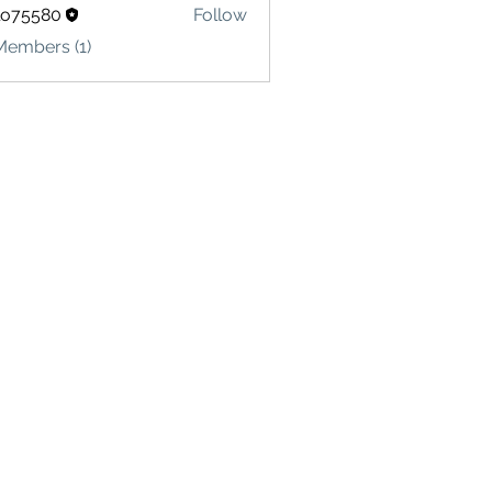
lo75580
Follow
580
Members (1)