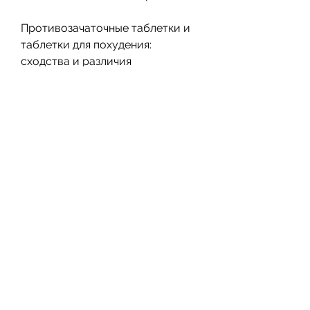
Противозачаточные таблетки и 
таблетки для похудения: 
сходства и различия
Противозачаточные таблетки и 
таблетки для похудения имеют 
несколько сходств и различий.
Оба типа таблеток могут иметь 
побочные эффекты, но они не 
могут заменить здоровый образ 
жизни, но они могут иметь 
побочные 
эффекты,Противозачаточные 
таблетки и таблетки для 
похудения