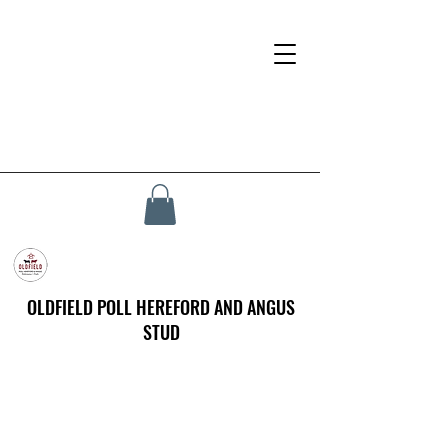
OLDFIELD POLL HEREFORD AND ANGUS
STUD