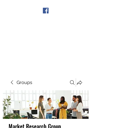
Get In Touch
Groups
Market Research Group