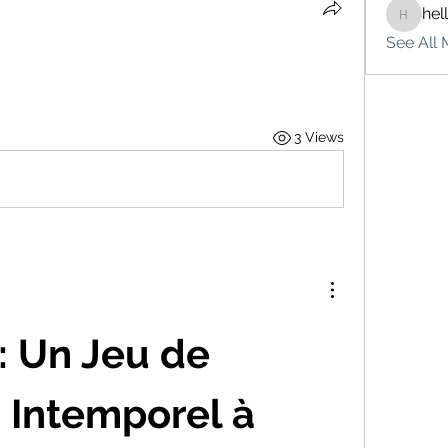
hel
hello75
See All 
3 Views
 Un Jeu de 
 Intemporel à 