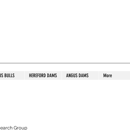
S STUD
US BULLS
HEREFORD DAMS
ANGUS DAMS
More
search Group