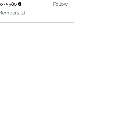
lo75580
Follow
580
Members (1)