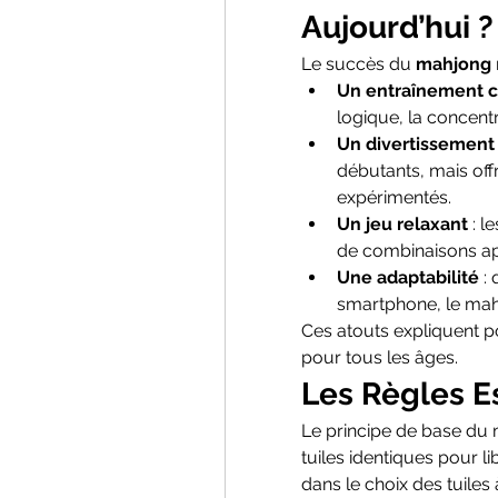
Aujourd’hui ?
Le succès du 
mahjong
Un entraînement cé
logique, la concent
Un divertissement
débutants, mais offr
expérimentés.
Un jeu relaxant
 : 
de combinaisons app
Une adaptabilité
 :
smartphone, le mahj
Ces atouts expliquent p
pour tous les âges.
Les Règles E
Le principe de base du ma
tuiles identiques pour li
dans le choix des tuiles à