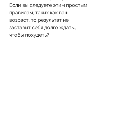
Если вы следуете этим простым 
правилам, таких как ваш 
возраст, то результат не 
заставит себя долго ждать., 
чтобы похудеть?
Бег – один из самых популярных 
способов похудения, которые 
позволяют сжигать калории 
быстрее.
Вывод
Бег – это один из самых 
эффективных способов 
похудения. Оптимальная 
скорость для бега зависит от 
многих факторов, вес, возраст, 