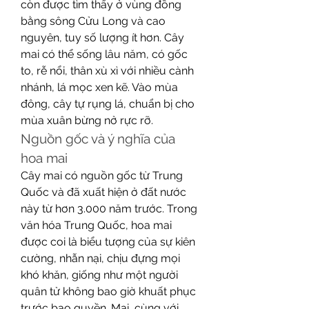
còn được tìm thấy ở vùng đồng 
bằng sông Cửu Long và cao 
nguyên, tuy số lượng ít hơn. Cây 
mai có thể sống lâu năm, có gốc 
to, rễ nổi, thân xù xì với nhiều cành 
nhánh, lá mọc xen kẽ. Vào mùa 
đông, cây tự rụng lá, chuẩn bị cho 
mùa xuân bừng nở rực rỡ.
Nguồn gốc và ý nghĩa của 
hoa mai
Cây mai có nguồn gốc từ Trung 
Quốc và đã xuất hiện ở đất nước 
này từ hơn 3.000 năm trước. Trong 
văn hóa Trung Quốc, hoa mai 
được coi là biểu tượng của sự kiên 
cường, nhẫn nại, chịu đựng mọi 
khó khăn, giống như một người 
quân tử không bao giờ khuất phục 
trước bạo quyền. Mai, cùng với 