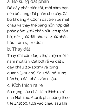
a. Bổ sung đất phân
Để cây phát triển tốt, mỗi năm bạn 
nên bổ sung đất phân cho cây. Cắt 
bỏ khoảng 5-10cm đất trên bề mặt 
chậu và thay thế bằng hỗn hợp đất 
phân gồm 30% phân hữu cơ (phân 
bò, dê), 30% đất phù sa, 40% phân 
trấu, rơm rạ, xơ dừa.
b. Thay đất
Thay đất cần được thực hiện mỗi 2 
năm một lần. Cắt bớt rễ và đất ở 
đáy chậu (10-20cm) và xung 
quanh (5-10cm). Sau đó, bổ sung 
hỗn hợp đất phân vào chậu.
c. Kích thích ra rễ
Sử dụng hóa chất kích thích ra rễ 
như Nutrilux, Atonik pha loãng theo 
tỉ lệ 1/1000, tưới vào chậu sau khi 