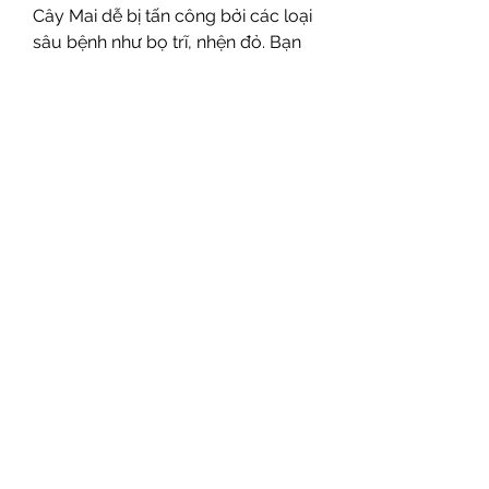
Cây Mai dễ bị tấn công bởi các loại 
sâu bệnh như bọ trĩ, nhện đỏ. Bạn 
cần sử dụng thuốc phòng bệnh 
định kỳ. Phun thuốc khi cây ra đọt 
non và trước khi nở hoa để bảo vệ 
cây tốt nhất.
8. Lặt lá
Lặt lá là bước quan trọng giúp cây 
ra hoa đúng dịp Tết. Thời điểm lặt 
lá phụ thuộc vào thời tiết và sức 
khỏe của cây. Bạn cần theo dõi kỹ 
để quyết định ngày lặt lá thích hợp.
Kết luận
Chăm sóc cây Mai vàng Bonsai 
sau Tết không chỉ đòi hỏi sự kiên 
nhẫn mà còn cả sự hiểu biết và 
kinh nghiệm. Hy vọng rằng với 
những hướng dẫn chi tiết trên, bạn 