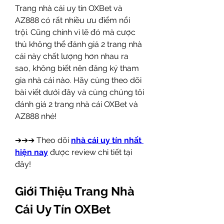
Trang nhà cái uy tín OXBet và 
AZ888 có rất nhiều ưu điểm nổi 
trội. Cũng chính vì lẽ đó mà cược 
thủ không thể đánh giá 2 trang nhà 
cái này chất lượng hơn nhau ra 
sao, không biết nên đăng ký tham 
gia nhà cái nào. Hãy cùng theo dõi 
bài viết dưới đây và cùng chúng tôi 
đánh giá 2 trang nhà cái OXBet và 
AZ888 nhé!
➔➔➔ Theo dõi 
nhà cái uy tín nhất 
hiện nay
 được review chi tiết tại 
đây!
Giới Thiệu Trang Nhà 
Cái Uy Tín OXBet