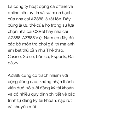
Là công ty hoạt động cả offline và 
online nên uy tín và sự minh bạch 
của nhà cái AZ888 là rất lớn. Đây 
cũng là ưu thế của họ trong sự lựa 
chọn nhà cái OXBet hay nhà cái 
AZ888. AZ888 Việt Nam có đầy đủ 
các bộ môn trò chơi giải trí mà anh 
em bet thủ cần như Thể thao, 
Casino, Xổ số, bắn cá, Esports, Đá 
gà,v.v..
AZ888 cũng có trách nhiệm với 
cộng đồng cao, không nhận thành 
viên dưới 18 tuổi đăng ký tài khoản 
và có nhiều quy định chi tiết về các 
trình tự đăng ký tài khoản, nạp rút 
và khuyến mãi.