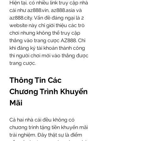
Hiện tại, có nhiều link truy cập nhà 
cái như az888.vin, az888.asia và 
az888.city. Vấn đề đáng ngại là 2 
website này chỉ giới thiệu các trò 
chơi nhưng không thể truy cập 
thẳng vào trang cược AZ888. Chỉ 
khi đăng ký tài khoản thành công 
thì người chơi mới vào thẳng được 
trang cược.
Thông Tin Các 
Chương Trình Khuyến 
Mãi
Cả hai nhà cái đều không có 
chương trình tặng tiền khuyến mãi 
trải nghiệm. Đây thật sự là điểm 