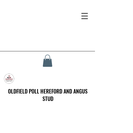
OLDFIELD POLL HEREFORD AND ANGUS
STUD