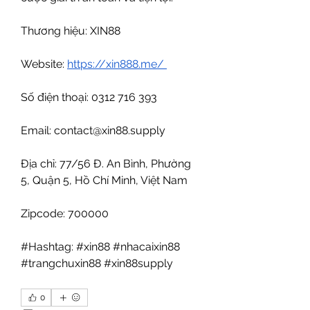
Thương hiệu: XIN88
Website: 
https://xin888.me/
Số điện thoại: 0312 716 393
Email: 
contact@xin88.supply
Địa chỉ: 77/56 Đ. An Bình, Phường 
5, Quận 5, Hồ Chí Minh, Việt Nam
Zipcode: 700000
#Hashtag: #xin88 #nhacaixin88 
#trangchuxin88 #xin88supply
0