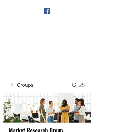
Get In Touch
Groups
Market Research Group