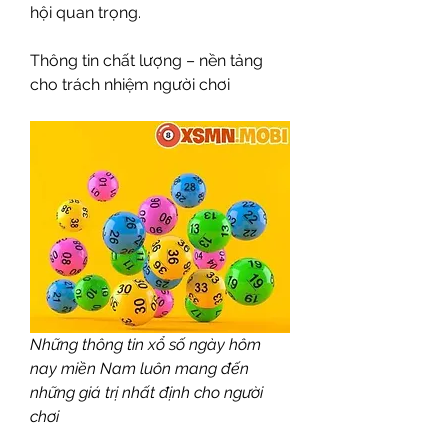
hội quan trọng.
Thông tin chất lượng – nền tảng 
cho trách nhiệm người chơi
Những thông tin xổ số ngày hôm 
nay miền Nam luôn mang đến 
những giá trị nhất định cho người 
chơi