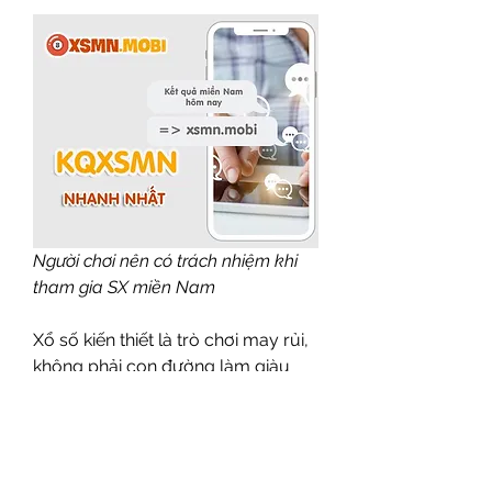
Người chơi nên có trách nhiệm khi 
tham gia SX miền Nam
Xổ số kiến thiết là trò chơi may rủi, 
không phải con đường làm giàu 
nhanh chóng. Trách nhiệm của 
người chơi là kiểm soát bản thân, 
tham gia với chừng mực, và không 
để trò chơi ảnh hưởng tiêu cực đến 