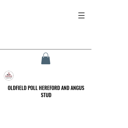
OLDFIELD POLL HEREFORD AND ANGUS
STUD