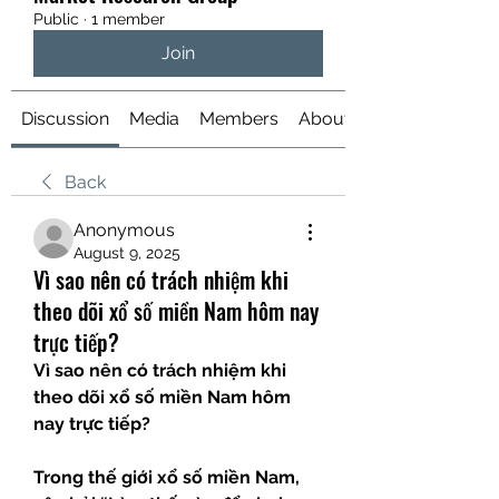
Public
·
1 member
Join
Discussion
Media
Members
About
Back
Anonymous
August 9, 2025
Vì sao nên có trách nhiệm khi
theo dõi xổ số miền Nam hôm nay
trực tiếp?
Vì sao nên có trách nhiệm khi 
theo dõi xổ số miền Nam hôm 
nay trực tiếp?
Trong thế giới xổ số miền Nam, 