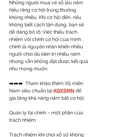
Những người mua vé số lâu năm 
hiểu rằng cơ hội trúng thưởng 
không nhiều. Khi cơ hội đến, nếu 
không biết cách tận dụng, bạn sẽ 
dễ dàng bỏ lỡ. Việc thiếu trách 
nhiệm với chính cơ hội của mình 
chính là nguyên nhân khiến nhiều 
người chơi dù kiên trì nhiều năm 
nhưng vẫn không đạt được kết quả 
như mong muốn.
➡️➡️➡️  Tham khảo thêm XS miền 
Nam siêu chuẩn tại 
KQXSMN
 để 
gia tăng khả năng nắm bắt cơ hội.
Quản lý tài chính – một phần của 
trách nhiệm
Trách nhiệm khi chơi xổ số không 