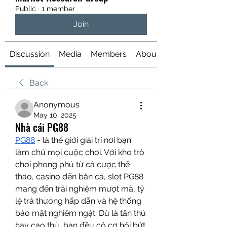
Public
·
1 member
Join
Discussion
Media
Members
About
Back
Anonymous
May 10, 2025
Nhà cái PG88
PG88
 - là thế giới giải trí nơi bạn 
làm chủ mọi cuộc chơi. Với kho trò 
chơi phong phú từ cá cược thể 
thao, casino đến bắn cá, slot PG88 
mang đến trải nghiệm mượt mà, tỷ 
lệ trả thưởng hấp dẫn và hệ thống 
bảo mật nghiêm ngặt. Dù là tân thủ 
hay cao thủ, bạn đều có cơ hội bứt 