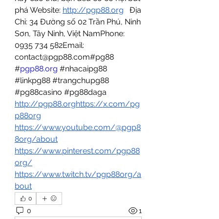
phá Website: 
http://pgp88.org
   Địa 
Chỉ: 34 Đường số 02 Trần Phú, Ninh 
Sơn, Tây Ninh, Việt NamPhone: 
0935 734 582Email: 
contact@pgp88.com#pg88 
#
pgp88.org
 #nhacaipg88 
#linkpg88 #trangchupg88 
#pg88casino #pg88daga
http://pgp88.orghttps://x.com/pg
p88org
https://www.youtube.com/@pgp8
8org/about
https://www.pinterest.com/pgp88
org/
https://www.twitch.tv/pgp88org/a
bout
0
0
1