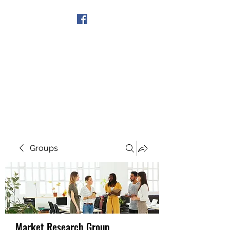
Get In Touch
Groups
Market Research Group