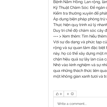
Bệnh Nấm Hồng: Lan rộng, làm
Kỹ Thuật Chăm Sóc: Để ngăn ch
Kiểm tra thường xuyên để phát
Áp dụng biện pháp phòng trừ 
Thực hiện quy trình xử lý nhan
Duy trì chế độ chăm sóc cây đề
=== > Xem thêm: Tìm hiểu thê
Với sự đa dạng và phức tạp củ
rộng và sự quan tâm đặc biệt t
này, họ có thể xây dựng một mô
chặn hiệu quả sự lây lan của c
Nhờ vào kinh nghiệm và sự nhi
qua những thách thức liên qua
một không gian xanh tươi và t
0
Write a comment...