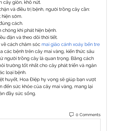
 cây giòn, khô nứt.
ặn và điều trị bệnh, người trồng cây cần:
 hiện sớm.
đúng cách.
h chóng khi phát hiện bệnh.
u đặn và theo dõi thời tiết.
m về cách chăm sóc 
mai giảo cánh xoáy bến tre
a các bệnh trên cây mai vàng, kiến thức sâu 
ừ người trồng cây là quan trọng. Bằng cách 
i trường tốt nhất cho cây phát triển và ngăn 
ác loại bệnh.
ệt huyết, Hoa Điệp hy vọng sẽ giúp bạn vượt 
n đến sức khỏe của cây mai vàng, mang lại 
ràn đầy sức sống.
0 Comments