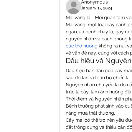
Anonymous
January 17, 2024
Mai vàng lá - Mối quan tâm với
Mai vàng, một loại cây cảnh ph
ngại của bệnh cháy lá, gây ra 
nguyên nhân và cách phòng trừ
cúc thọ hương
 không ra nụ, và 
về vấn đề này, cùng với cách p
Dấu hiệu và Nguyên
Dấu hiệu ban đầu của cây mai b
sau đó lan ra toàn bộ chiếc lá.
Nguyên nhân chủ yếu là do nấm 
trúc lá cây, làm ảnh hưởng đến
Thời điểm và Nguyên nhân phát
Bệnh thường phát sinh vào cuố
nắng mưa thất thường.
Cây mai có thể trở nên yếu đuố
đất trồng cứng và thiếu cân đố