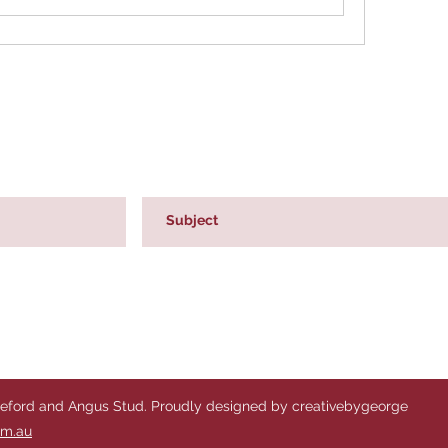
reford and Angus Stud. Proudly designed by creativebygeorge
om.au