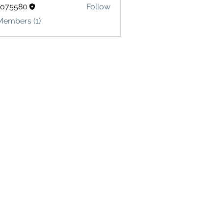
lo75580
Follow
580
Members (1)