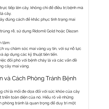
ực tiếp lên cây, không chỉ để điều trị bệnh mà 
lá cây.
ây đúng cách để khắc phục tình trạng mai 
trùng rễ, sử dụng Ridomil Gold hoặc Diazan 
n tâm:
h vụ chăm sóc mai vàng uy tín, với sự nỗ lực 
và áp dụng các kỹ thuật tiên tiến.
việc đối phó với bệnh cháy lá và các vấn đề 
ồng cây mai vàng.
 và Cách Phòng Tránh Bệnh 
g chỉ là mối đe dọa đối với sức khỏe của cây 
triển toàn diện của nó. Hiểu rõ về những 
phòng tránh là quan trọng để duy trì một 