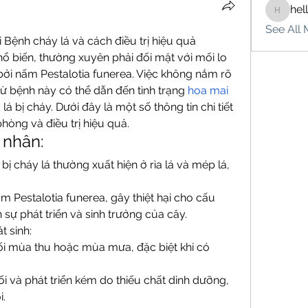
hel
hello75
See All 
 Bệnh cháy lá và cách điều trị hiệu quả
ổ biến, thường xuyên phải đối mặt với mối lo 
bởi nấm Pestalotia funerea. Việc không nắm rõ 
 bệnh này có thể dẫn đến tình trạng 
hoa mai 
lá bị cháy. Dưới đây là một số thông tin chi tiết 
hòng và điều trị hiệu quả.
 nhân:
ị cháy lá thường xuất hiện ở rìa lá và mép lá, 
Pestalotia funerea, gây thiệt hại cho cấu 
 sự phát triển và sinh trưởng của cây.
 sinh:
i mùa thu hoặc mùa mưa, đặc biệt khi có 
i và phát triển kém do thiếu chất dinh dưỡng, 
i.