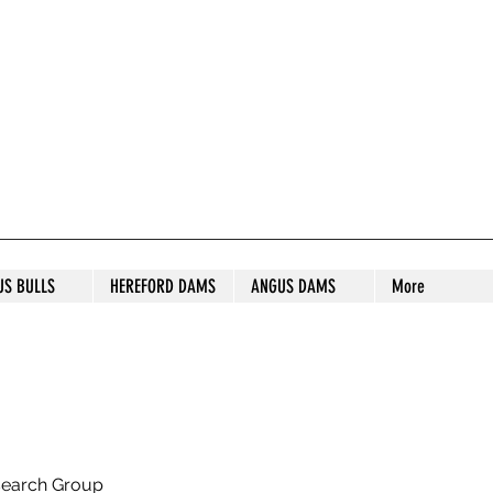
S STUD
US BULLS
HEREFORD DAMS
ANGUS DAMS
More
search Group