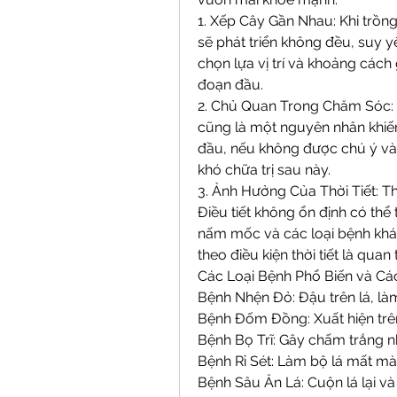
1. Xếp Cây Gần Nhau: Khi trồng
sẽ phát triển không đều, suy yế
chọn lựa vị trí và khoảng cách 
đoạn đầu.
2. Chủ Quan Trong Chăm Sóc: 
cũng là một nguyên nhân khiến
đầu, nếu không được chú ý và x
khó chữa trị sau này.
3. Ảnh Hưởng Của Thời Tiết: Th
Điều tiết không ổn định có thể t
nấm mốc và các loại bệnh khác
theo điều kiện thời tiết là quan 
Các Loại Bệnh Phổ Biến và Các
Bệnh Nhện Đỏ: Đậu trên lá, làm
Bệnh Đốm Đồng: Xuất hiện trên 
Bệnh Bọ Trĩ: Gây chấm trắng nhỏ 
Bệnh Rỉ Sét: Làm bộ lá mất mà
Bệnh Sâu Ăn Lá: Cuộn lá lại và