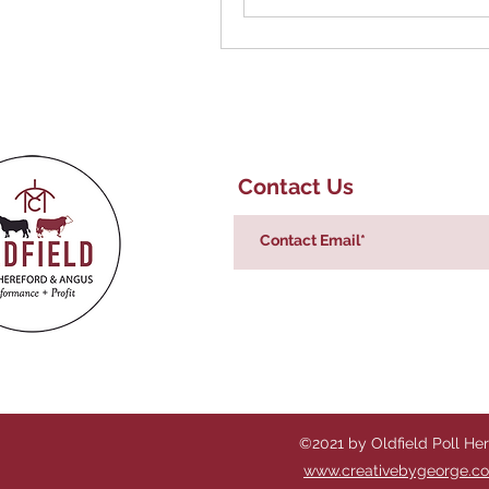
Contact Us
©2021 by Oldfield Poll He
www.creativebygeorge.c