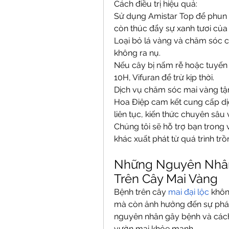
Cách điều trị hiệu quả:
Sử dụng Amistar Top để phun tr
còn thúc đẩy sự xanh tươi của 
Loại bỏ lá vàng và chăm sóc c
không ra nụ.
Nếu cây bị nấm rễ hoặc tuyến 
10H, Vifuran để trừ kịp thời.
Dịch vụ chăm sóc mai vàng tậ
Hoa Điệp cam kết cung cấp dịc
liên tục, kiến thức chuyên sâu 
Chúng tôi sẽ hỗ trợ bạn trong 
khác xuất phát từ quá trình tr
Những Nguyên Nhân
Trên Cây Mai Vàng
Bệnh trên cây 
mai đại lộc
 khôn
mà còn ảnh hưởng đến sự phát 
nguyên nhân gây bệnh và cách 
vườn mai khỏe mạnh.