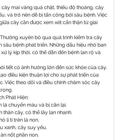
 cây mai vàng quá chật, thiếu độ thoáng, cây 
u, và trở nên dễ bị tấn công bởi sâu bệnh. Việc 
giữa cây cần được xem xét cẩn thận từ giai 
Thường xuyên bỏ qua quá trình kiểm tra cây 
 sâu bệnh phát triển. Những dấu hiệu nhỏ ban 
ử lý kịp thời, có thể dẫn đến bệnh lan rộ và 
ời tiết có ảnh hưởng lớn đến sức khỏe của cây. 
ạo điều kiện thuận lợi cho sự phát triển của 
. Việc theo dõi và điều chỉnh chăm sóc cây 
trọng.
h Phát Hiện:
 lá chuyển màu và bị cằn lại.
thân cây, có thể lây lan nhanh.
li ti trên lá non.
u xanh, cây suy yếu.
 ăn nốt phần non.