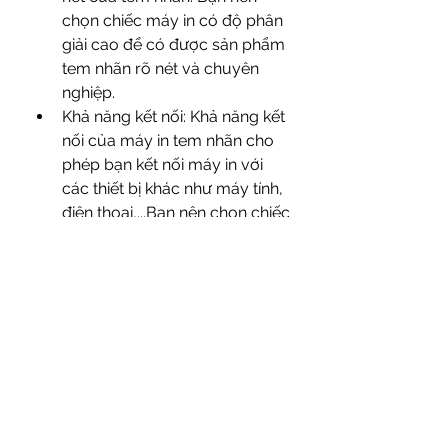
chọn chiếc máy in có độ phân 
giải cao để có được sản phẩm 
tem nhãn rõ nét và chuyên 
nghiệp.
Khả năng kết nối: Khả năng kết 
nối của máy in tem nhãn cho 
phép bạn kết nối máy in với 
các thiết bị khác như máy tính, 
điện thoại,...Bạn nên chọn chiếc 
máy in có khả năng kết nối đa 
dạng, hỗ trợ cổng USB, 
Bluetooth,...
Bài viết trên đây, Tân Hoa Mai đã 
giới thiệu chi tiết đến cho bạn về 
các ứng dụng phổ biến và cách 
chọn
 máy in tem nhãn decal màu 
công nghiệp hiệu quả nhất. Nếu 