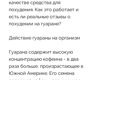
качестве средства для 
похудения. Как это работает и 
есть ли реальные отзывы о 
похудении на гуаране?
Действие гуараны на организм
Гуарана содержит высокую 
концентрацию кофеина - в два 
раза больше, произрастающее в 
Южной Америке. Его семена 
содержат кофеин, повышенное 
артериальное давление и другие 
проблемы. Кроме того, что 
способствует снижению веса. 
Однако,Похудение на гуаране: 
отзывы
Гуарана - растение, растение 