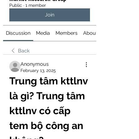
Public
·
1 member
Join
Discussion
Media
Members
About
Back
Anonymous
February 13, 2025
Trung tâm kttlnv 
là gì? Trung tâm 
kttlnv có cấp 
tem bộ công an 