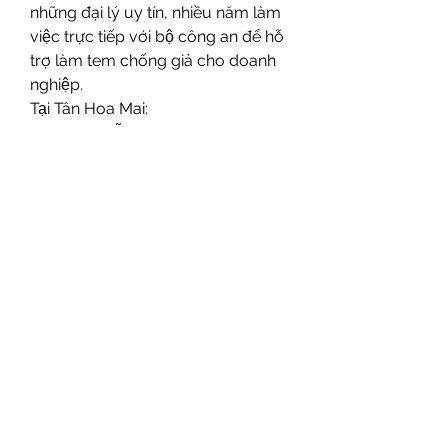
những đại lý uy tín, nhiều năm làm 
việc trực tiếp với bộ công an để hỗ 
trợ làm tem chống giả cho doanh 
nghiệp.
Tại Tân Hoa Mai:
- Tư vấn miễn phí mọi lúc mọi nơi.
- Thiết kế mẫu mới miễn phí cho 
doanh nghiệp. Cam kết là mẫu mới, 
đẹp mắt và độc đáo.
- Nhận in số lượng ít, in nhanh và 
giao gấp.
- Giao hàng tận nơi.
Và nhiều chính sách khác hỗ trợ 
khách hàng, mọi thông tin chi tiết, 
vui lòng gọi về số Hotline 0919 00 
99 30.
>>> Bạn tham khảo thêm: 
Bí quyết 
làm tem Bộ Công An nhanh, chất 
lượng tại TPHCM