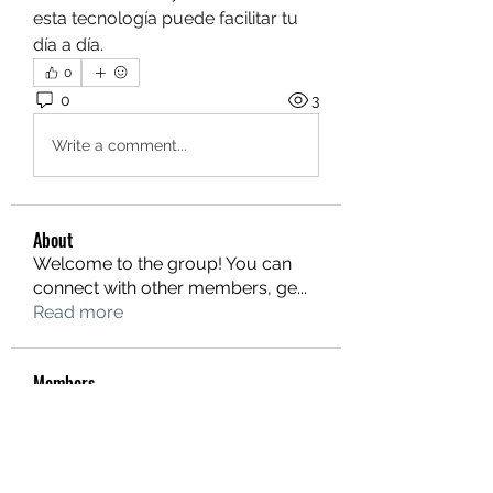
esta tecnología puede facilitar tu 
día a día.
0
0
3
Write a comment...
About
Welcome to the group! You can
connect with other members, ge
...
Read more
Members
hello75580
Follow
hello75580
See All Members (1)