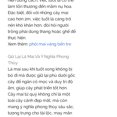
hiện đúng cách, việc tuốt lá có thể 
làm tổn thương đến mầm nụ hoa. 
Đặc biệt, đối với những cây mai 
cao hơn 2m, việc tuốt lá càng trở 
nên khó khăn hơn, đòi hỏi người 
trồng phải dùng thang hoặc ghế để 
thực hiện.
Xem thêm: 
phôi mai vàng bến tre
Giữ Lại Lá Mai Và Ý Nghĩa Phong 
Thủy
Lá mai sau khi tuốt xong không bị 
bỏ đi mà được giữ lại phủ dưới gốc 
cây để ngăn cỏ mọc và duy trì độ 
ẩm, giúp cây phát triển tốt hơn. 
Cây mai tứ quý không chỉ là một 
loài cây cảnh đẹp mắt, mà còn 
mang ý nghĩa phong thủy sâu sắc, 
tượng trưng cho tài lộc, may mắn 