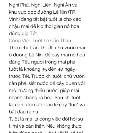
Nghi Phú, Nghi Liên, Nghi Ân và 
khu vực dọc đường Lê Nin (TP. 
Vinh) đang tất bật tuốt lá cho các 
chậu mai để kịp thời gian nở hoa 
đúng dịp Tết.
Công Việc Tuốt Lá Cẩn Thận
Theo chị Trần Thị Út, chủ vườn mai 
ở đường Lê Nin, để cây mai nở hoa 
đúng Tết, người trồng mai phải 
tuốt lá khoảng 35 đến 40 ngày 
trước Tết. Trước khi tuốt, chủ vườn 
cần phải siết nước để cây quen với 
môi trường thiếu nước, giúp mai 
nhanh chóng ra hoa. Sau khi tuốt 
lá, cần tưới nước lại để cây "tức" và 
bắt đầu ra nụ.
Tuốt lá mai là công việc đòi hỏi sự 
tỉ mỉ và cẩn thận. Nếu không thực 