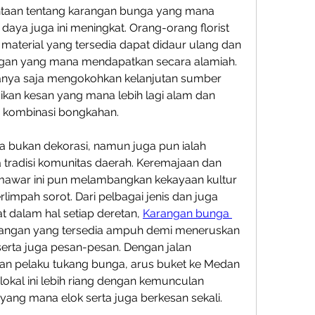
ntaan tentang karangan bunga yang mana 
ya juga ini meningkat. Orang-orang florist 
terial yang tersedia dapat didaur ulang dan 
n yang mana mendapatkan secara alamiah. 
hanya saja mengokohkan kelanjutan sumber 
ikan kesan yang mana lebih lagi alam dan 
u kombinasi bongkahan.
 bukan dekorasi, namun juga pun ialah 
a tradisi komunitas daerah. Keremajaan dan 
awar ini pun melambangkan kekayaan kultur 
limpah sorot. Dari pelbagai jenis dan juga 
 dalam hal setiap deretan, 
Karangan bunga 
angan yang tersedia ampuh demi meneruskan 
erta juga pesan-pesan. Dengan jalan 
an pelaku tukang bunga, arus buket ke Medan 
lokal ini lebih riang dengan kemunculan 
ng mana elok serta juga berkesan sekali.