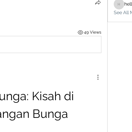
hel
hello75
See All 
49 Views
nga: Kisah di 
angan Bunga 