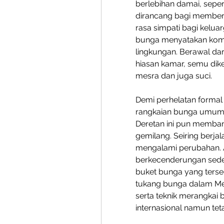
berlebihan damai, seperti
dirancang bagi member
rasa simpati bagi kelua
bunga menyatakan komp
lingkungan. Berawal da
hiasan kamar, semu dike
mesra dan juga suci.
Demi perhelatan formal 
rangkaian bunga umumn
Deretan ini pun memban
gemilang. Seiring berja
mengalami perubahan. 
berkecenderungan sede
buket bunga yang tersedi
tukang bunga dalam Med
serta teknik merangkai 
internasional namun t