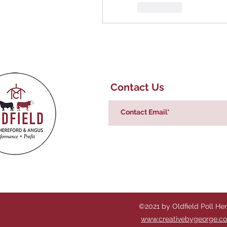
J'aime
Contact Us
©2021 by Oldfield Poll He
www.creativebygeorge.c