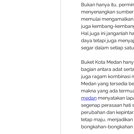
Bukan hanya itu, permi
menyenangkan sumber da
memulai mengamalkan ma
juga kembang-kembanga
Hal juga ini janganlah 
daya tetapi juga menyaj
segar dalam setiap sat
Buket Kota Medan hanya
bagian antara adat sert
juga ragam kombinasi m
Medan yang tersedia ber
makna yang ada termuat
medan
 menyatakan lap
segenap perasaan hati s
perubahan dan kepintar
tetap maju, menjadikan 
bongkahan-bongkahan ya