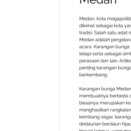
Medan, kota megapolitan
dikenal sebagai kota 
tradisi. Salah satu adat
Medan adalah pergela
acara. Karangan bunga 
tetapi serta sebagai si
perasaan lain-lain. Arti
penting karangan bunga 
berkembang.
Karangan bunga Medan me
membuatnya berbeda dar
biasanya merupakan komb
menghasilkan rangkaian
kembang segar, karanga
dedaunan berdaun hijau 
hiasan lainnya, yang m