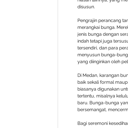
disusun.
Pengrajin perancang tam
merangkai bunga. Mer
jenis bunga dengan sera
indah tetapi juga tersus
tersendiri, dan para pe
menyusun bunga-bunga 
yang diinginkan oleh pe
Di Medan, karangan bu
baik sekali formal mau
biasanya digunakan un
tertentu, misalnya kelu
baru. Bunga-bunga yan
bersemangat, mencermin
Bagi seremoni kesedihan