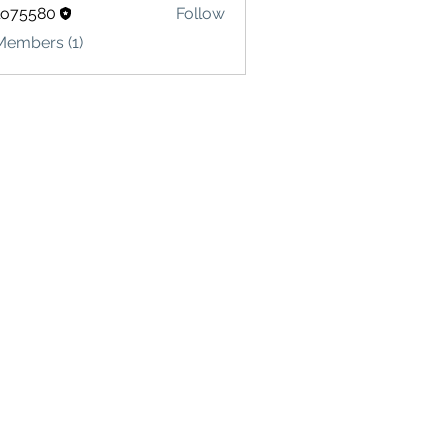
lo75580
Follow
580
Members (1)