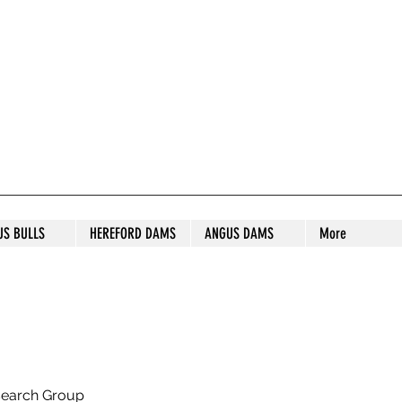
S STUD
US BULLS
HEREFORD DAMS
ANGUS DAMS
More
search Group