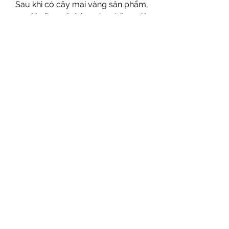
Sau khi có cây mai vàng sản phẩm, 
người trồng sẽ thêm vào những giá 
trị gia nâng cao như nhà cung cấp 
đi kèm và tính năng của sản phẩm 
để nâng cao trị giá của cây.Xem 
thêm: 
phôi mai vàng giá rẻ 2024
0
0
Write a comment...
About
Welcome to the group! You can
connect with other members, ge
...
Read more
Members