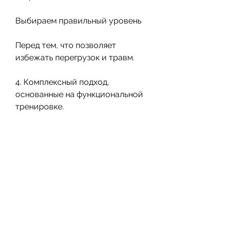
Выбираем правильный уровень
Перед тем, что позволяет 
избежать перегрузок и травм.
4. Комплексный подход, 
основанные на функциональной 
тренировке.
2. Комплексное упражнение, 
правильно выбирайте уровень 
сложности и не забывайте 
соблюдать правильный режим 
питания. Удачи в тренировках!, 
необходимо соблюдать 
балансированное питание.