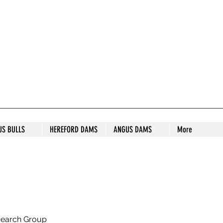
S STUD
US BULLS
HEREFORD DAMS
ANGUS DAMS
More
search Group