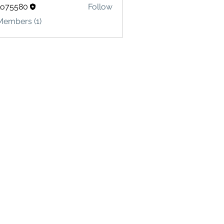
lo75580
Follow
580
Members (1)