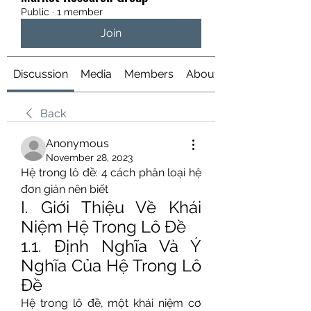
Public
·
1 member
Join
Discussion
Media
Members
About
Back
Anonymous
November 28, 2023
Hệ trong lô đề: 4 cách phân loại hệ 
đơn giản nên biết
I. Giới Thiệu Về Khái 
Niệm Hệ Trong Lô Đề
1.1. Định Nghĩa Và Ý 
Nghĩa Của Hệ Trong Lô 
Đề
Hệ trong lô đề, một khái niệm cơ 