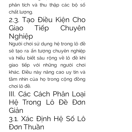
phân tích và thu thập các bộ số 
chất lượng.
2.3. Tạo Điều Kiện Cho 
Giao Tiếp Chuyên 
Nghiệp
Người chơi sử dụng hệ trong lô đề 
sẽ tạo ra ấn tượng chuyên nghiệp 
và hiểu biết sâu rộng về lô đề khi 
giao tiếp với những người chơi 
khác. Điều này nâng cao uy tín và 
tầm nhìn của họ trong cộng đồng 
chơi lô đề.
III. Các Cách Phân Loại 
Hệ Trong Lô Đề Đơn 
Giản
3.1. Xác Định Hệ Số Lô 
Đơn Thuần