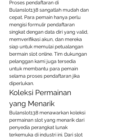
Proses pendaftaran di 
Bulanslot138 sangatlah mudah dan 
cepat. Para pemain hanya perlu 
mengisi formulir pendaftaran 
singkat dengan data diri yang valid, 
memverifikasi akun, dan mereka 
siap untuk memulai petualangan 
bermain slot online. Tim dukungan 
pelanggan kami juga tersedia 
untuk membantu para pemain 
selama proses pendaftaran jika 
diperlukan.
Koleksi Permainan 
yang Menarik
Bulanslot138 menawarkan koleksi 
permainan slot yang menarik dari 
penyedia perangkat lunak 
terkemuka di industri ini. Dari slot 