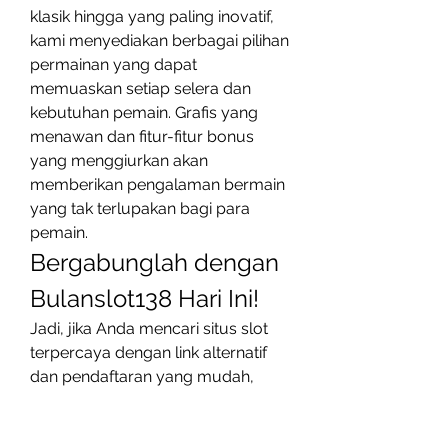
klasik hingga yang paling inovatif, 
kami menyediakan berbagai pilihan 
permainan yang dapat 
memuaskan setiap selera dan 
kebutuhan pemain. Grafis yang 
menawan dan fitur-fitur bonus 
yang menggiurkan akan 
memberikan pengalaman bermain 
yang tak terlupakan bagi para 
pemain.
Bergabunglah dengan 
Bulanslot138 Hari Ini!
Jadi, jika Anda mencari situs slot 
terpercaya dengan link alternatif 
dan pendaftaran yang mudah, 
Bulanslot138 adalah pilihan yang 
tepat untuk Anda. Bergabunglah 