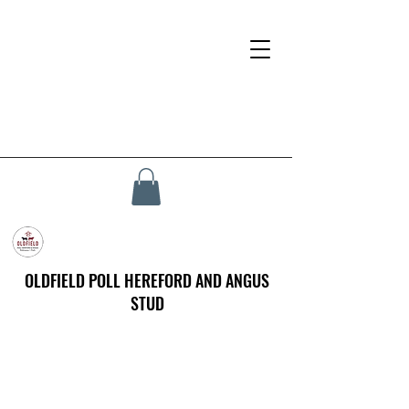
OLDFIELD POLL HEREFORD AND ANGUS
STUD