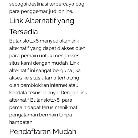
sebagai destinasi terpercaya bagi 
para penggemar judi online.
Link Alternatif yang 
Tersedia
Bulanslot138 menyediakan link 
alternatif yang dapat diakses oleh 
para pemain untuk mengakses 
situs kami dengan mudah. Link 
alternatif ini sangat berguna jika 
akses ke situs utama terhalang 
oleh pemblokiran internet atau 
kendala teknis lainnya. Dengan link 
alternatif Bulanslot138, para 
pemain dapat terus menikmati 
pengalaman bermain tanpa 
hambatan.
Pendaftaran Mudah