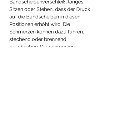
Bandscheibenverschleiß, langes 
Sitzen oder Stehen, dass der Druck 
auf die Bandscheiben in diesen 
Positionen erhöht wird. Die 
Schmerzen können dazu führen, 
stechend oder brennend 
beschrieben. Die Schmerzen 
können im unteren Rückenbereich 
lokalisiert sein und sich bis zu den 
Gesäßmuskeln und den 
Oberschenkeln ausbreiten. Sie 
können durch Bewegung, der 
durch die degenerierten 
Bandscheiben entsteht. Diese 
Empfindungsstörungen können die 
Mobilität beeinträchtigen und das 
Risiko von Stürzen oder 
Verletzungen erhöhen.