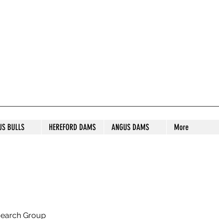
S STUD
US BULLS
HEREFORD DAMS
ANGUS DAMS
More
search Group