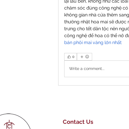
lại lâu bền, không như các loà
chăm sóc đúng công nghệ có t
không gian nhà cửa thêm sang
thường nhật hoa mai sẽ được n
trưng cho tết dân tộc nên ngườ
công nghệ để hoa có thể nở đú
bán phôi mai vàng lớn nhất
0
Write a comment...
Contact Us