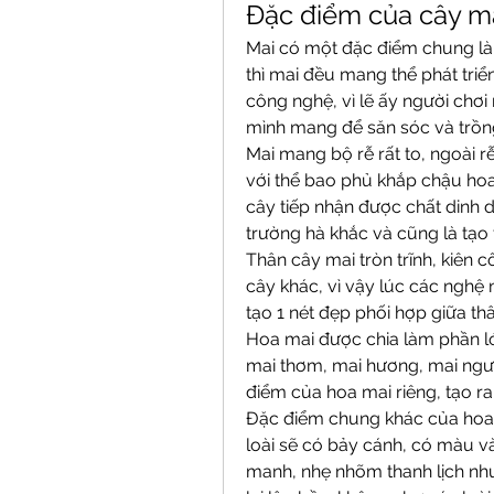
Đặc điểm của cây m
Mai có một đặc điểm chung là k
thì mai đều mang thể phát triể
công nghệ, vì lẽ ấy người chơi
mình mang để săn sóc và trồn
Mai mang bộ rễ rất to, ngoài r
với thể bao phủ khắp chậu hoa.
cây tiếp nhận được chất dinh 
trường hà khắc và cũng là tạo
Thân cây mai tròn trĩnh, kiên c
cây khác, vì vậy lúc các nghệ n
tạo 1 nét đẹp phối hợp giữa thâ
Hoa mai được chia làm phần lớ
mai thơm, mai hương, mai ngư,
điểm của hoa mai riêng, tạo ra
Đặc điểm chung khác của hoa 
loài sẽ có bảy cánh, có màu v
manh, nhẹ nhõm thanh lịch như