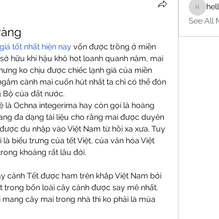
hel
hello75
See All 
vàng
iá tốt nhất hiện nay
 vốn được trồng ở miền 
sở hữu khí hậu khô hot loanh quanh năm, mai 
hưng ko chịu được chiếc lạnh giá của miền 
ngắm cành mai cuốn hút nhất ta chỉ có thể đón 
 Bộ của đất nước.
 là Ochna integerima hay còn gọi là hoàng 
ang đa dạng tài liệu cho rằng mai được duyên 
ược du nhập vào Việt Nam từ hồi xa xưa. Tuy 
 là biểu trưng của tết Việt, của văn hóa Việt 
rong khoảng rất lâu đời.
cây cảnh Tết được ham trên khắp Việt Nam bởi 
t trong bốn loài cây cảnh được say mê nhất. 
 mang cây mai trong nhà thì ko phải là mùa 