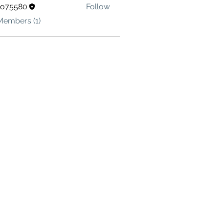
lo75580
Follow
580
Members (1)