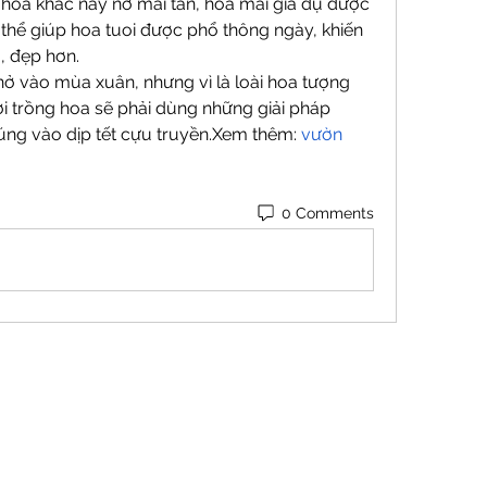
i hoa khác nay nở mai tàn, hoa mai giả dụ được 
hể giúp hoa tuoi được phổ thông ngày, khiến 
, đẹp hơn.
ở vào mùa xuân, nhưng vì là loài hoa tượng 
i trồng hoa sẽ phải dùng những giải pháp 
ng vào dịp tết cựu truyền.Xem thêm: 
vườn 
0 Comments