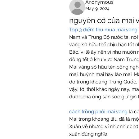
Anonymous
May 9, 2024
nguyên cớ của mai 
Top 3 điểm thu mua mai vàng g
Nam và Trung Bộ nước ta, nơi 
vàng sở hữu thể chịu hạn tốt n
Bắc, vì lẽ ấy nên ví như muốn 
dòng tết ở khu vực Nam Trung
Mai vàng sở hữu tên công nghệ
mai, huỳnh mai hay lão mai. M
do trong khoảng Trung Quốc, đ
vậy, tới thời khắc ngày nay, mai
được cha ông săn sóc giữ gìn t
cách trồng phôi mai vàng
 là 
Mai trong khoảng lâu đã là mộ
Xuân về nhưng ví như như chơi
xuân đúng nghĩa.