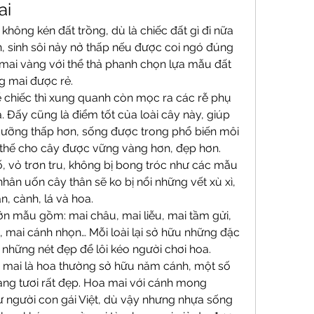
ai
hông kén đất trồng, dù là chiếc đất gì đi nữa 
n, sinh sôi nảy nở thấp nếu được coi ngó đúng 
 mai vàng với thể thả phanh chọn lựa mẫu đất 
g mai được rẻ.
ễ chiếc thì xung quanh còn mọc ra các rễ phụ 
 Đấy cũng là điểm tốt của loài cây này, giúp 
dưỡng thấp hơn, sống được trong phổ biến môi 
 thế cho cây được vững vàng hơn, đẹp hơn.
ố, vỏ trơn tru, không bị bong tróc như các mẫu 
hân uốn cây thân sẽ ko bị nổi những vết xù xì, 
n, cành, lá và hoa.
n mẫu gồm: mai châu, mai liễu, mai tầm gửi, 
 mai cánh nhọn… Mỗi loài lại sở hữu những đặc 
 những nét đẹp để lôi kéo người chơi hoa.
mai là hoa thường sở hữu năm cánh, một số 
àng tươi rất đẹp. Hoa mai với cánh mong 
 người con gái Việt, dù vậy nhưng nhựa sống 