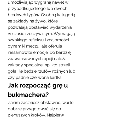
umożliwiając wygraną nawet w 
przypadku jednego lub dwóch 
błędnych typów. Osobną kategorią 
są zakłady na żywo, które 
pozwalają obstawiać wydarzenia 
w czasie rzeczywistym. Wymagają 
szybkiego refleksu i znajomości 
dynamiki meczu, ale oferują 
niesamowite emocje. Do bardziej 
zaawansowanych opcji należą 
zakłady specjalne, np. kto strzeli 
gola, ile będzie rzutów rożnych lub 
czy padnie czerwona kartka.
Jak rozpocząć grę u 
bukmachera?
Zanim zaczniesz obstawiać, warto 
dobrze przygotować się do 
pierwszych kroków. Najpierw 