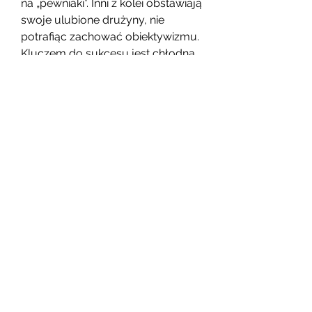
na „pewniaki”. Inni z kolei obstawiają 
swoje ulubione drużyny, nie 
potrafiąc zachować obiektywizmu. 
Kluczem do sukcesu jest chłodna 
kalkulacja, zarządzanie budżetem i 
cierpliwość. Zakłady sportowe to 
maraton, nie sprint – sukces 
buduje się długofalowo, nie 
poprzez jedną dużą wygraną.
Psychologia gracza i 
kontrola emocji
Zakłady sportowe to nie tylko 
liczby i analizy, ale także 
psychologia. Każdy gracz musi 
nauczyć się panować nad 
emocjami – zarówno po 
wygranych, jak i porażkach. 
Euforia po dużej wygranej może 