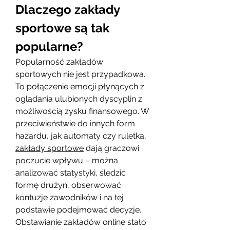
Dlaczego zakłady 
sportowe są tak 
popularne?
Popularność zakładów 
sportowych nie jest przypadkowa. 
To połączenie emocji płynących z 
oglądania ulubionych dyscyplin z 
możliwością zysku finansowego. W 
przeciwieństwie do innych form 
hazardu, jak automaty czy ruletka, 
zakłady sportowe
 dają graczowi 
poczucie wpływu – można 
analizować statystyki, śledzić 
formę drużyn, obserwować 
kontuzje zawodników i na tej 
podstawie podejmować decyzje. 
Obstawianie zakładów online stało 