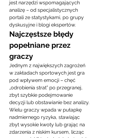
jest narzędzi wspomagających 
analizę – od specjalistycznych 
portali ze statystykami, po grupy 
dyskusyjne i blogi ekspertów.
Najczęstsze błędy 
popełniane przez 
graczy
Jednym z największych zagrożeń 
w zakładach sportowych jest gra 
pod wpływem emocji – chęć 
„odrobienia strat” po przegranej, 
zbyt szybkie podejmowanie 
decyzji lub obstawianie bez analizy. 
Wielu graczy wpada w pułapkę 
nadmiernego ryzyka, stawiając 
zbyt wysokie kwoty lub grając na 
zdarzenia z niskim kursem, licząc 