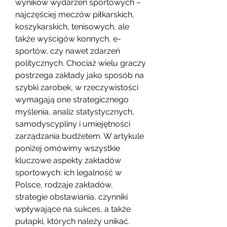
wyników wydarzeń sportowych – 
najczęściej meczów piłkarskich, 
koszykarskich, tenisowych, ale 
także wyścigów konnych, e-
sportów, czy nawet zdarzeń 
politycznych. Chociaż wielu graczy 
postrzega zakłady jako sposób na 
szybki zarobek, w rzeczywistości 
wymagają one strategicznego 
myślenia, analiz statystycznych, 
samodyscypliny i umiejętności 
zarządzania budżetem. W artykule 
poniżej omówimy wszystkie 
kluczowe aspekty zakładów 
sportowych: ich legalność w 
Polsce, rodzaje zakładów, 
strategie obstawiania, czynniki 
wpływające na sukces, a także 
pułapki, których należy unikać.