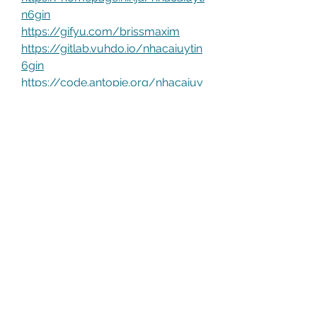
n6gin
https://gifyu.com/brissmaxim
https://gitlab.vuhdo.io/nhacaiuytin
6gin
https://code.antopie.org/nhacaiuy
tin6gin
http://www.aunetads.com/view/it
em-2622010-Nh%C3%A0-
c%C3%A1i-uy-t%C3%ADn-6G.html
https://wefunder.com/nhciuytn6g
0
0
3
Write a comment...
About