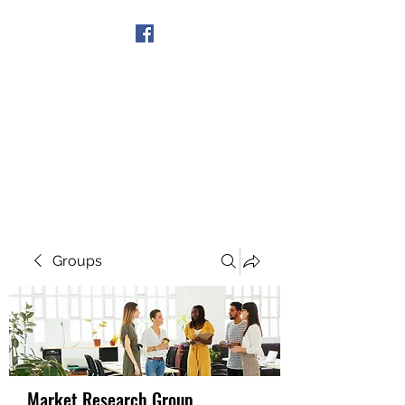
Get In Touch
Groups
Market Research Group