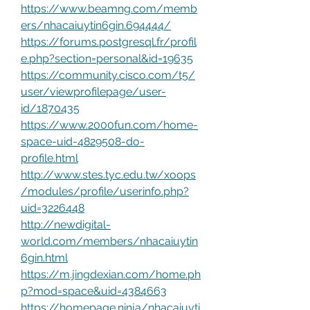
https://www.beamng.com/memb
ers/nhacaiuytin6gin.694444/
https://forums.postgresql.fr/profil
e.php?section=personal&id=19635
https://community.cisco.com/t5/
user/viewprofilepage/user-
id/1870435
https://www.2000fun.com/home-
space-uid-4829508-do-
profile.html
http://www.stes.tyc.edu.tw/xoops
/modules/profile/userinfo.php?
uid=3226448
http://newdigital-
world.com/members/nhacaiuytin
6gin.html
https://m.jingdexian.com/home.ph
p?mod=space&uid=4384663
https://homepage.ninja/nhacaiuyti