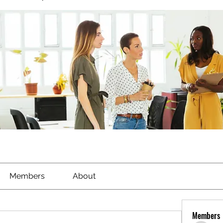
Members
About
Members