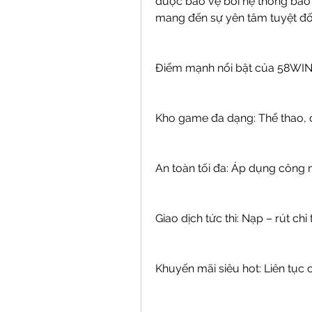
được bảo vệ bởi hệ thống bảo m
mang đến sự yên tâm tuyệt đố
Điểm mạnh nổi bật của 58WI
Kho game đa dạng: Thể thao, c
An toàn tối đa: Áp dụng công n
Giao dịch tức thì: Nạp – rút chỉ
Khuyến mãi siêu hot: Liên tục 