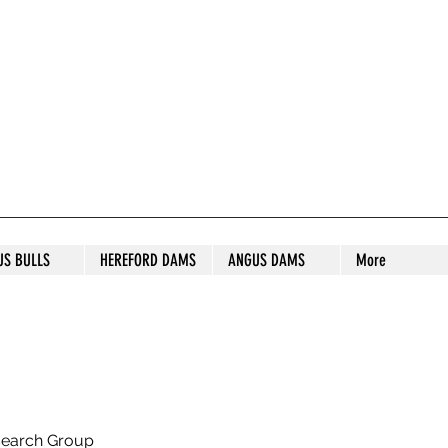
S STUD
US BULLS
HEREFORD DAMS
ANGUS DAMS
More
search Group