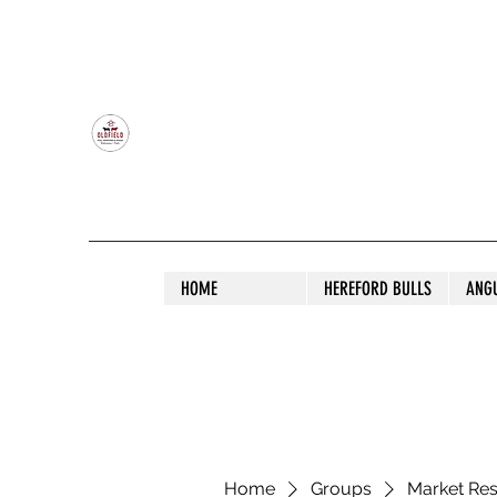
OLDFIELD POLL HEREFORD AND ANGU
HOME
HEREFORD BULLS
ANG
Home
Groups
Market Re