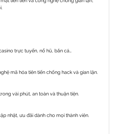
ật tiên tiến và công nghệ chống gian lận, 
i.
N
asino trực tuyến, nổ hũ, bắn cá…
ghệ mã hóa tiên tiến chống hack và gian lận.
 trong vài phút, an toàn và thuận tiện.
cập nhật, ưu đãi dành cho mọi thành viên.