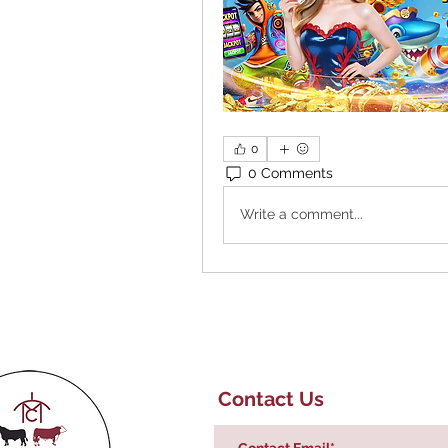
0
0 Comments
Write a comment...
Contact Us