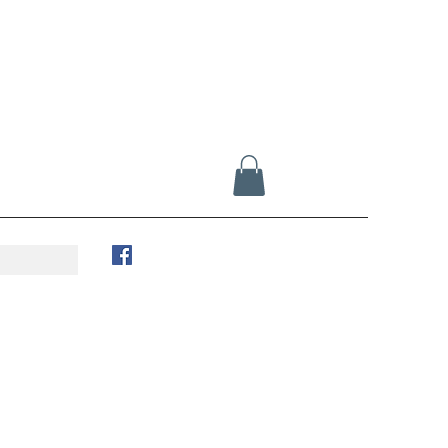
Get In Touch